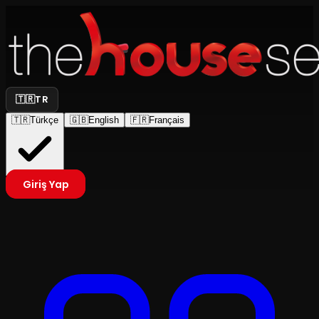
🇹🇷
TR
🇹🇷
Türkçe
🇬🇧
English
🇫🇷
Français
Giriş Yap