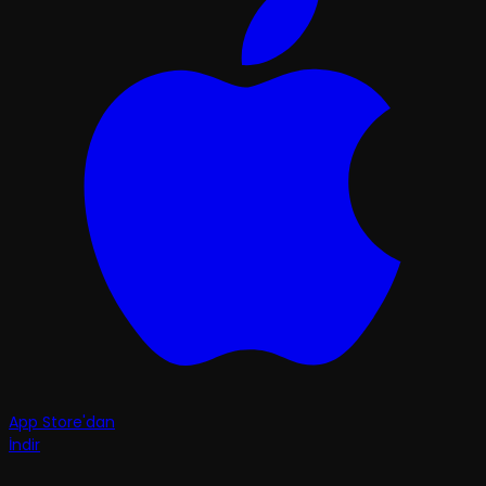
App Store'dan
İndir