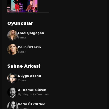
Oyuncular
Emel Çölgeçen
Berna
Pelin Öztekin
Belgin
Sahne Arkasi
Duygu Asena
Yazar
Ali Kemal Güven
Uyarlayan / Yönetmen
Seda Özkaraca
Yapımcı