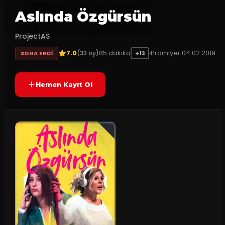
Aslında Özgürsün
ProjectAS
7.0
85
dakika
Prömiyer
04.02.2019
(
33
oy)
SONA ERDI
+13
Hemen Kayıt Ol