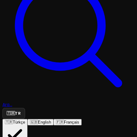
Ara...
🇹🇷
TR
🇹🇷
Türkçe
🇬🇧
English
🇫🇷
Français