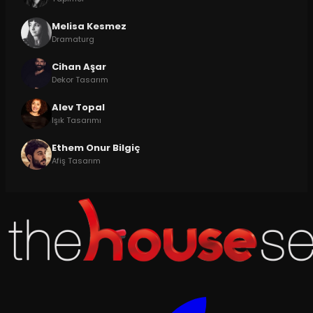
Melisa Kesmez
Dramaturg
Cihan Aşar
Dekor Tasarım
Alev Topal
Işık Tasarımı
Ethem Onur Bilgiç
Afiş Tasarım