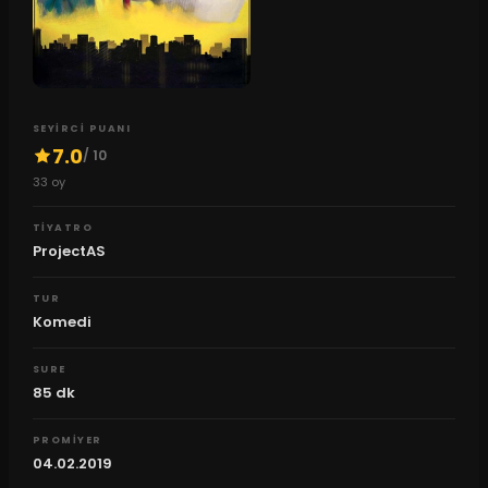
SEYIRCI PUANI
7.0
/ 10
33
oy
TIYATRO
ProjectAS
TUR
Komedi
SURE
85
dk
PROMIYER
04.02.2019