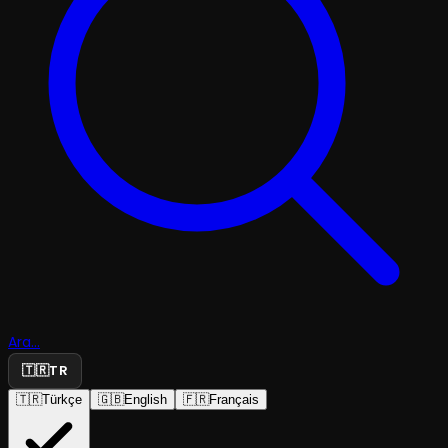
Ara...
🇹🇷
TR
🇹🇷
Türkçe
🇬🇧
English
🇫🇷
Français