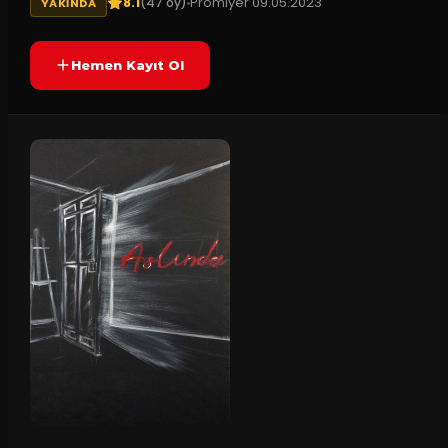
8.1
Prömiyer
09.05.2023
(
47
oy)
YAKINDA
Hemen Kayıt Ol