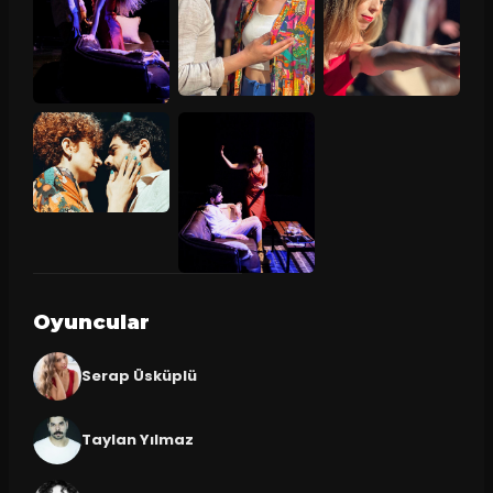
Oyuncular
Serap Üsküplü
Taylan Yılmaz