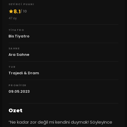
SEYIRCI PUANI
8.1
/ 10
47
oy
TIYATRO
Bis Tiyatro
SAHNE
Ara Sahne
TUR
Trajedi & Dram
PROMIYER
09.05.2023
Ozet
“Ne kadar zor değil mi kendini duymak! Söyleyince 