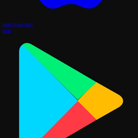
App Store'dan
İndir