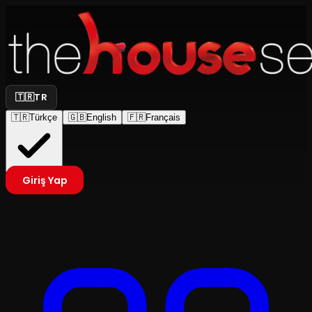
🇹🇷
TR
🇹🇷
Türkçe
🇬🇧
English
🇫🇷
Français
Giriş Yap