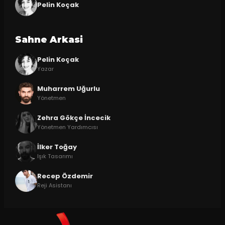
Pelin Koçak
Sahne Arkasi
Pelin Koçak
Yazar
Muharrem Uğurlu
Yönetmen
Zehra Gökçe İncecik
Yönetmen Yardımcısı
İlker Toğay
Işık Tasarımı
Recep Özdemir
Reji Asistanı