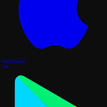
App Store'dan
İndir