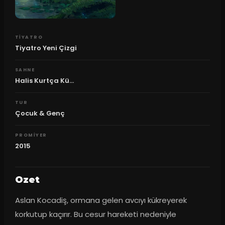
TIYATRO
Tiyatro Yeni Çizgi
SAHNE
Halis Kurtça Kü...
TUR
Çocuk & Genç
PROMIYER
2015
Ozet
Aslan Kocadiş, ormana gelen avcıyı kükreyerek 
korkutup kaçırır. Bu cesur hareketi nedeniyle 