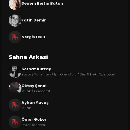
Senem Berfin Batun
Fatih Demir
Nergis Uslu
Sahne Arkasi
Serhat Kurtay
Yazar / Yönetmen / Işık Operatörü / Ses & Efekt Operatörü
Oktay Şenol
Müzik / Koreograf
Ayhan Yavaş
Müzik
Ömer Göker
Dekor Tasarım