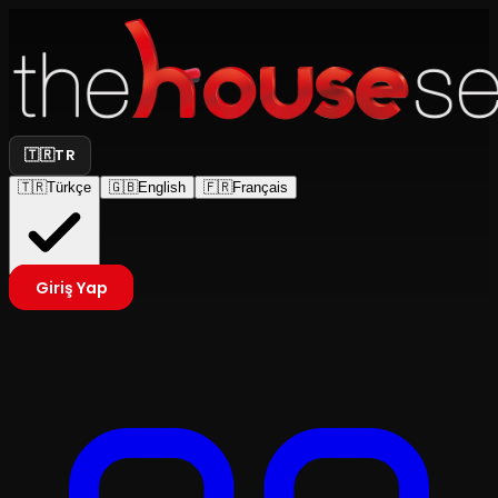
🇹🇷
TR
🇹🇷
Türkçe
🇬🇧
English
🇫🇷
Français
Giriş Yap