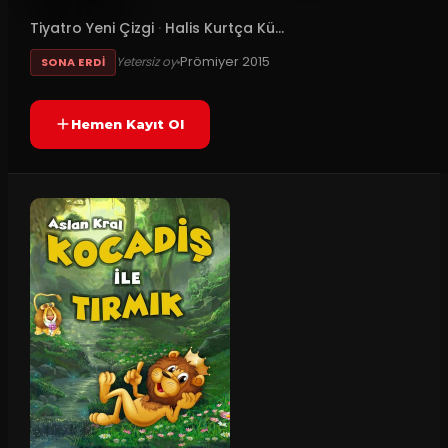
Tiyatro Yeni Çizgi
·
Halis Kurtça Kü...
Prömiyer
2015
Yetersiz oy
SONA ERDI
Hemen Kayıt Ol