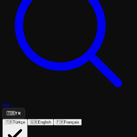
Ara...
🇹🇷
TR
🇹🇷
Türkçe
🇬🇧
English
🇫🇷
Français