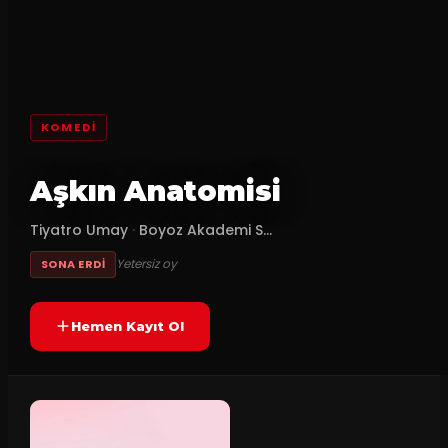
KOMEDI
Aşkın Anatomisi
Tiyatro Umay
·
Boyoz Akademi S...
Yetersiz oy
SONA ERDI
Hemen Kayıt Ol