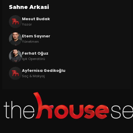
Sahne Arkasi
Mesut Budak
Yazar
Etem Sayıner
Yönetmen
Ferhat Oğuz
Işık Operatörü
Ayfernisa Gedikoğlu
Saç & Makyaj