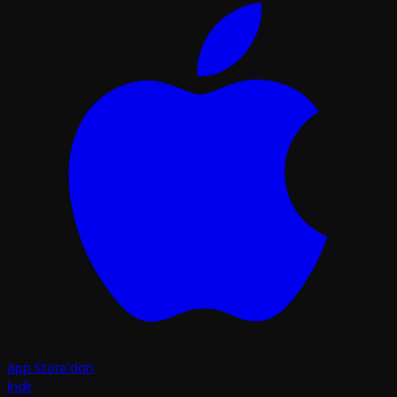
App Store'dan
İndir