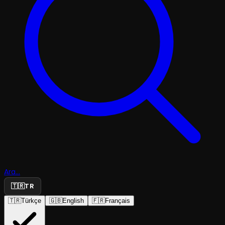
Ara...
🇹🇷
TR
🇹🇷
Türkçe
🇬🇧
English
🇫🇷
Français