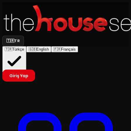
🇹🇷
TR
🇹🇷
Türkçe
🇬🇧
English
🇫🇷
Français
Giriş Yap