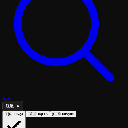
Ara...
🇹🇷
TR
🇹🇷
Türkçe
🇬🇧
English
🇫🇷
Français