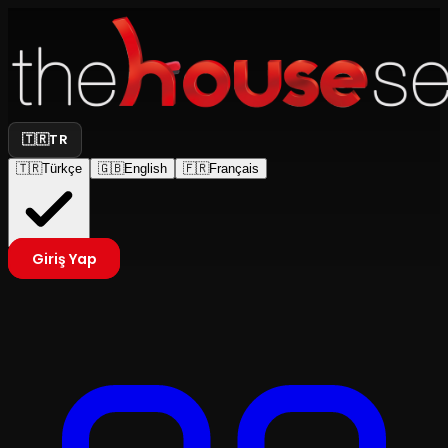
🇹🇷
TR
🇹🇷
Türkçe
🇬🇧
English
🇫🇷
Français
Giriş Yap