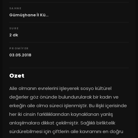
SAHNE
Gümüşhane İl Kü...
SURE
2
dk
PROMIYER
03.05.2018
Ozet
Aile olmanın evrelerini işleyerek sosyo kültürel 
değerler göz önünde bulundurularak bir kadın ve 
erkeğin aile olma süreci işlenmiştir. Bu ilişki içerisinde 
her iki cinsin farklılıklarından kaynaklanan yanlış 
anlaşılmalara dikkat çekilmiştir. Sağlıklı birliktelik 
sürdürebilmesi için çiftlerin aile kavramını en doğru 