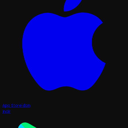
App Store'dan
İndir