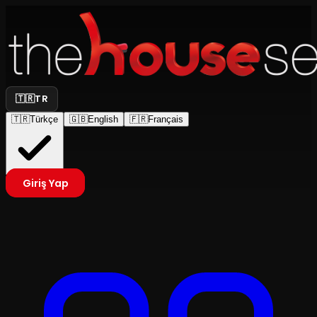
🇹🇷
TR
🇹🇷
Türkçe
🇬🇧
English
🇫🇷
Français
Giriş Yap