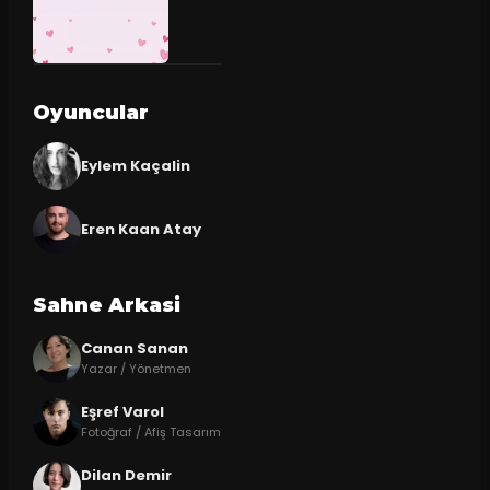
Oyuncular
Eylem Kaçalin
Eren Kaan Atay
Sahne Arkasi
Canan Sanan
Yazar / Yönetmen
Eşref Varol
Fotoğraf / Afiş Tasarım
Dilan Demir