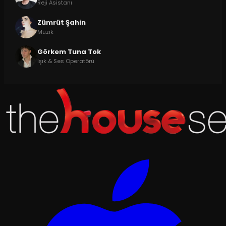
Reji Asistanı
Zümrüt Şahin
Müzik
Görkem Tuna Tok
Işık & Ses Operatörü