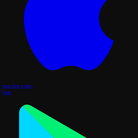
App Store'dan
İndir