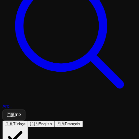
Ara...
🇹🇷
TR
🇹🇷
Türkçe
🇬🇧
English
🇫🇷
Français