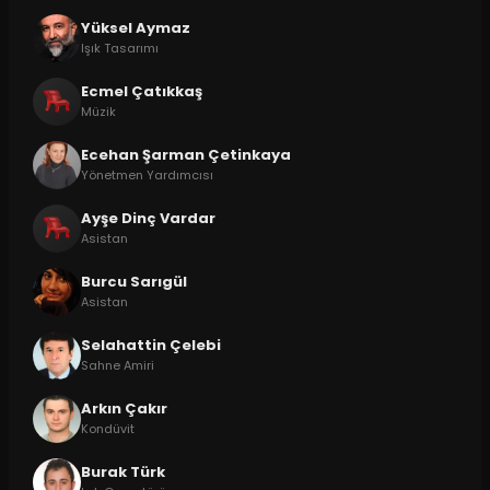
Yüksel Aymaz
Işık Tasarımı
Ecmel Çatıkkaş
Müzik
Ecehan Şarman Çetinkaya
Yönetmen Yardımcısı
Ayşe Dinç Vardar
Asistan
Burcu Sarıgül
Asistan
Selahattin Çelebi
Sahne Amiri
Arkın Çakır
Kondüvit
Burak Türk