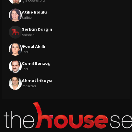
Işık Operatörü
Atike Bolulu
Suflöz
Serkan Dargın
Asistan
Gönül Akıllı
Terzi
Cemil Benzeş
Terzi
Ahmet İrikaya
Perukacı