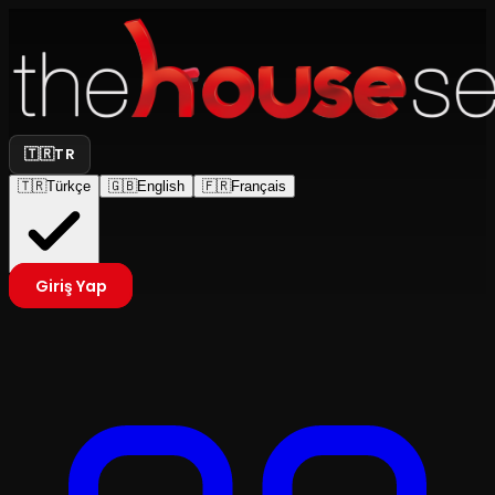
🇹🇷
TR
🇹🇷
Türkçe
🇬🇧
English
🇫🇷
Français
Giriş Yap