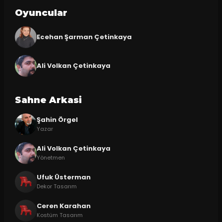
Oyuncular
Ecehan Şarman Çetinkaya
Ali Volkan Çetinkaya
Sahne Arkasi
Şahin Örgel
Yazar
Ali Volkan Çetinkaya
Yönetmen
Ufuk Üsterman
Dekor Tasarım
Ceren Karahan
Kostüm Tasarım