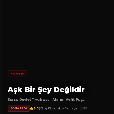
KOMEDI
Aşk Bir Şey Değildir
Bursa Devlet Tiyatrosu
·
Ahmet Vefik Paş...
8.3
2
dakika
Prömiyer
2013
(
12
oy)
SONA ERDI