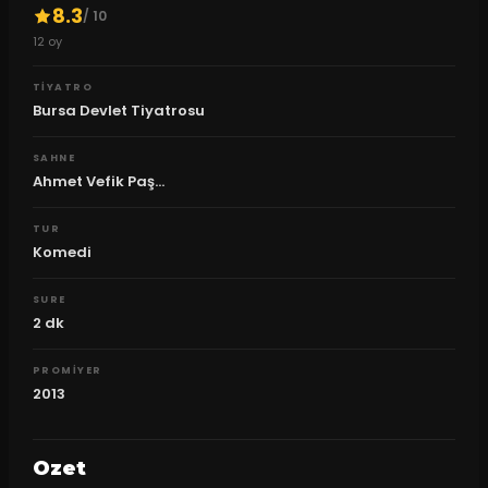
8.3
/ 10
12
oy
TIYATRO
Bursa Devlet Tiyatrosu
SAHNE
Ahmet Vefik Paş...
TUR
Komedi
SURE
2
dk
PROMIYER
2013
Ozet