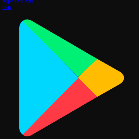
App Store'dan
İndir