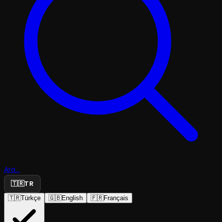
Ara...
🇹🇷
TR
🇹🇷
Türkçe
🇬🇧
English
🇫🇷
Français