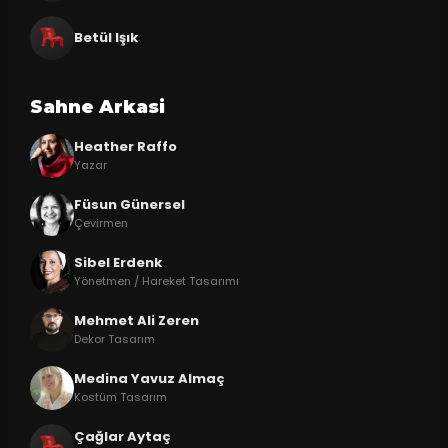
Betül Işık
Sahne Arkasi
Heather Raffo
Yazar
Füsun Günersel
Çevirmen
Sibel Erdenk
Yönetmen / Hareket Tasarımı
Mehmet Ali Zeren
Dekor Tasarım
Medina Yavuz Almaç
Kostüm Tasarım
Çağlar Aytaç