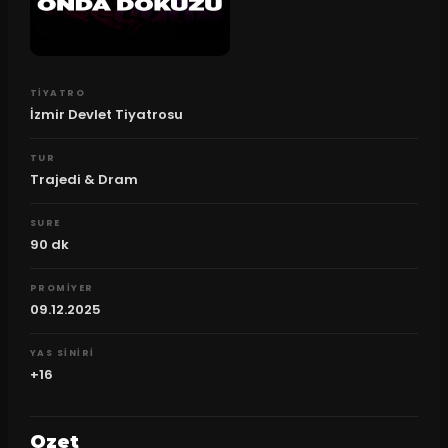
TIYATRO
İzmir Devlet Tiyatrosu
TUR
Trajedi & Dram
SURE
90
dk
PROMIYER
09.12.2025
YAS SINIRI
+16
Ozet