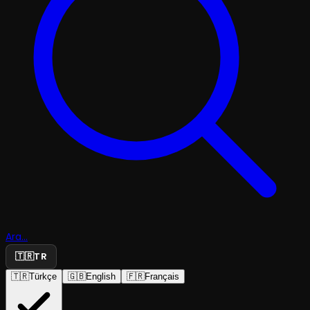
Ara...
🇹🇷
TR
🇹🇷
Türkçe
🇬🇧
English
🇫🇷
Français