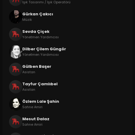
Işık Tasarımı / Işık Operatörü
Gürkan Çakıcı
Müzik
Sevda Çiçek
Yönetmen Yardımcısı
Dilber Çilem Güngör
Yönetmen Yardımcısı
Gülben Başer
Asistan
Tayfur Çamlıbel
Asistan
Özlem Lale Şahin
Sahne Amiri
Mesut Dalaz
Sahne Amiri