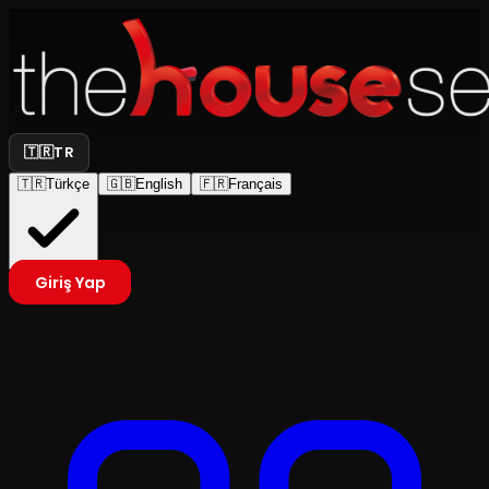
🇹🇷
TR
🇹🇷
Türkçe
🇬🇧
English
🇫🇷
Français
Giriş Yap