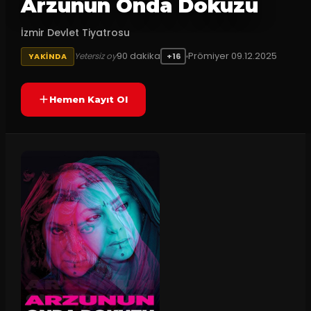
Arzunun Onda Dokuzu
İzmir Devlet Tiyatrosu
90
dakika
Prömiyer
09.12.2025
Yetersiz oy
YAKINDA
+16
Hemen Kayıt Ol