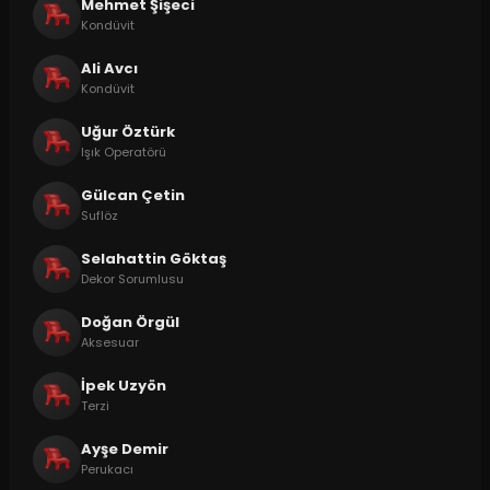
Mehmet Şişeci
Kondüvit
Ali Avcı
Kondüvit
Uğur Öztürk
Işık Operatörü
Gülcan Çetin
Suflöz
Selahattin Göktaş
Dekor Sorumlusu
Doğan Örgül
Aksesuar
İpek Uzyön
Terzi
Ayşe Demir
Perukacı