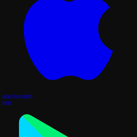
App Store'dan
İndir