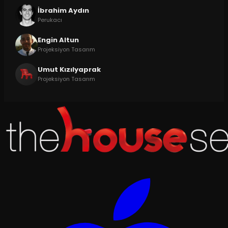
İbrahim Aydın
Perukacı
Engin Altun
Projeksiyon Tasarım
Umut Kızılyaprak
Projeksiyon Tasarım