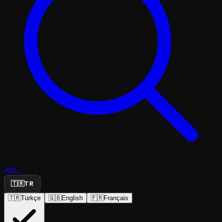
Ara...
🇹🇷
TR
🇹🇷
Türkçe
🇬🇧
English
🇫🇷
Français