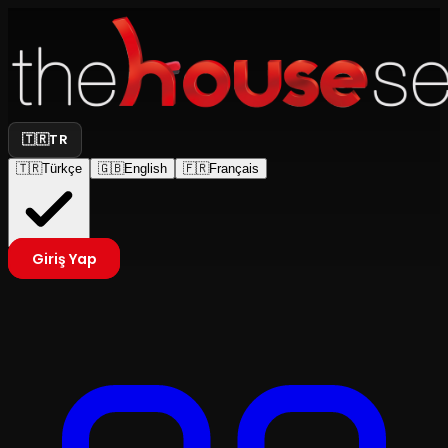
🇹🇷
TR
🇹🇷
Türkçe
🇬🇧
English
🇫🇷
Français
Giriş Yap