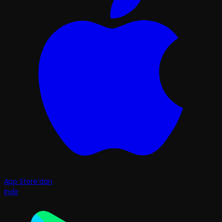
App Store'dan
İndir