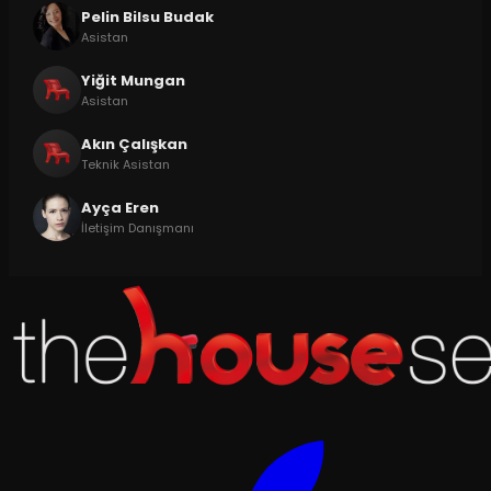
Pelin Bilsu Budak
Asistan
Yiğit Mungan
Asistan
Akın Çalışkan
Teknik Asistan
Ayça Eren
İletişim Danışmanı