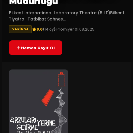
Müdürlüğü
Bilkent International Laboratory Theatre (BILT)Bilkent
Tiyatro
·
Tatbikat Sahnes...
8.6
Prömiyer
01.08.2025
(
14
oy)
YAKINDA
Hemen Kayıt Ol