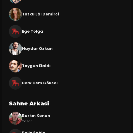
Tutku Lâl Demirci
Ege Tolga
Haydar Özkan
Toygun Elaldı
Berk Cem Göksel
Sahne Arkasi
Barkın Kenan
Yazar
Pelin Şahin