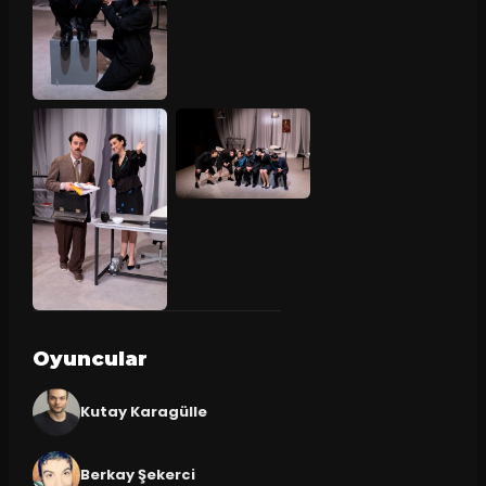
Oyuncular
Kutay Karagülle
Berkay Şekerci