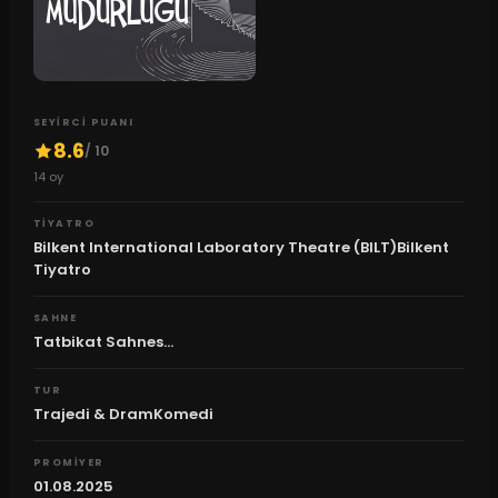
SEYIRCI PUANI
8.6
/ 10
14
oy
TIYATRO
Bilkent International Laboratory Theatre (BILT)Bilkent
Tiyatro
SAHNE
Tatbikat Sahnes...
TUR
Trajedi & DramKomedi
PROMIYER
01.08.2025