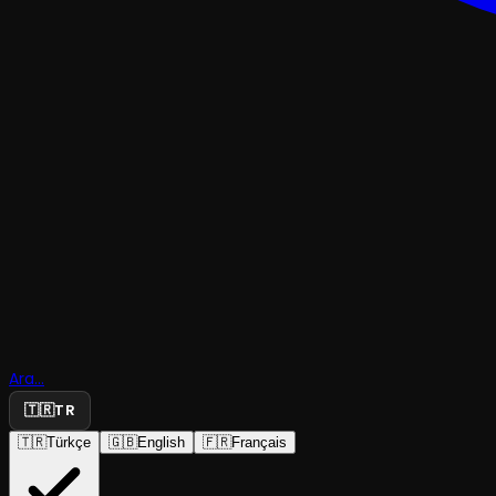
KOMEDI
Ara...
Arsız Dave
🇹🇷
TR
🇹🇷
Türkçe
🇬🇧
English
🇫🇷
Français
Tiyatro Ak'la Kara