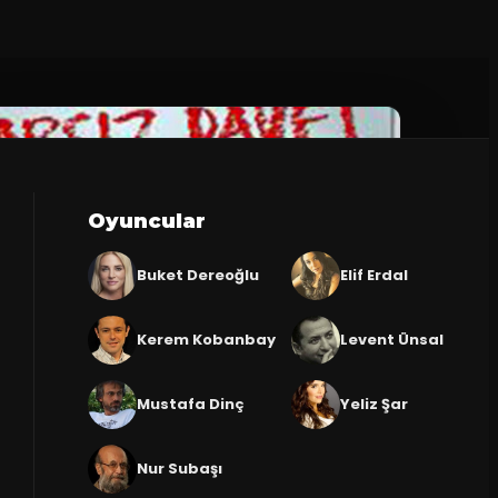
Oyuncular
Buket Dereoğlu
Elif Erdal
Kerem Kobanbay
Levent Ünsal
Mustafa Dinç
Yeliz Şar
Nur Subaşı