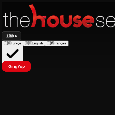
🇹🇷
TR
🇹🇷
Türkçe
🇬🇧
English
🇫🇷
Français
Giriş Yap