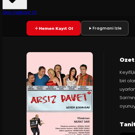
Prömiyer
2013
Yetersiz oy
SONA ERDI
Giriş Yap
Kayıt Ol
Fragmani Izle
Hemen Kayıt Ol
Ozet
Keyifli
biri ol
uyarla
Sarı’nı
oyunuyl
Tani