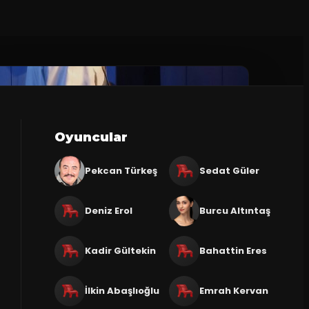
Oyuncular
Pekcan Türkeş
Sedat Güler
Deniz Erol
Burcu Altıntaş
Kadir Gültekin
Bahattin Eres
İlkin Abaşlıoğlu
Emrah Kervan