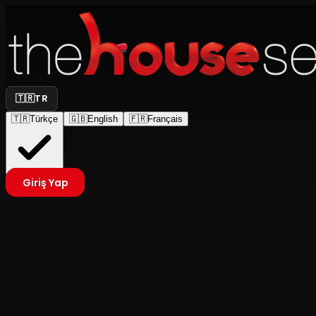
🇹🇷
TR
🇹🇷
Türkçe
🇬🇧
English
🇫🇷
Français
Giriş Yap