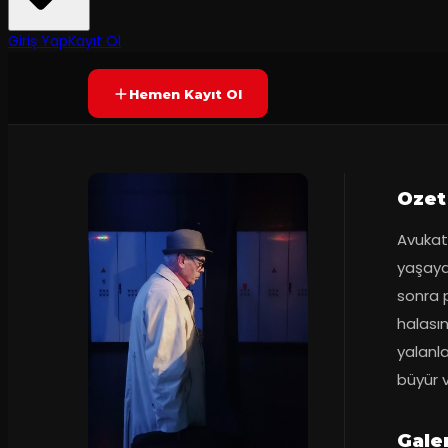
Yetersiz oy
YAKINDA
Giriş Yap
Kayıt Ol
Hemen Kayıt Ol
Ozet
Avukat 
yaşaya
sonra p
halası
yalanl
büyür v
Galer