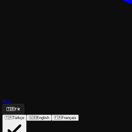
KOMEDI
Arkadaşım
Ara...
Karım mı?
🇹🇷
TR
🇹🇷
Türkçe
🇬🇧
English
🇫🇷
Français
Koza Tiyatrosu