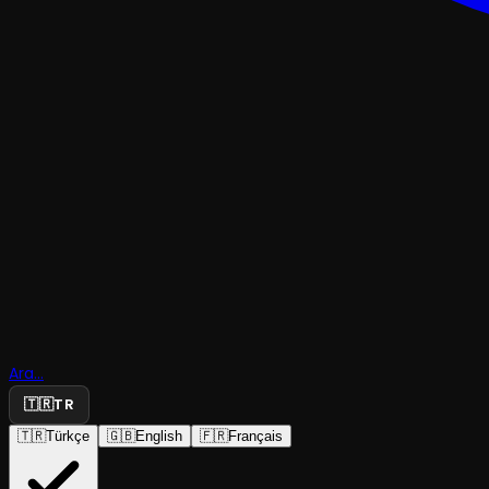
KOMEDI
Arkadaş
Ara...
Aramıyor
🇹🇷
TR
🇹🇷
Türkçe
🇬🇧
English
🇫🇷
Français
FiTiKo Kumpanya
·
Alan Pa