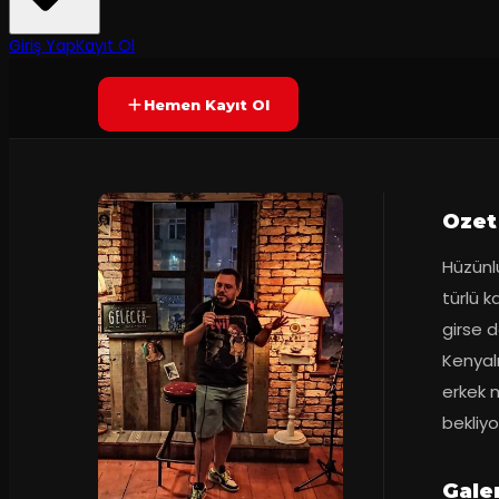
50
dakika
Yetersiz oy
YAKINDA
Giriş Yap
Kayıt Ol
Hemen Kayıt Ol
Ozet
Hüzünlü
türlü k
girse d
Kenyalı 
erkek m
bekliyo
Galer