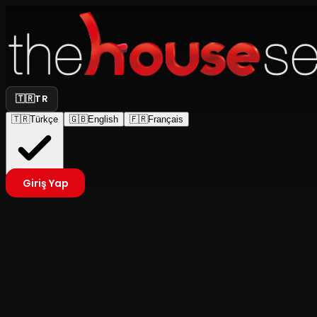
🇹🇷
TR
🇹🇷
Türkçe
🇬🇧
English
🇫🇷
Français
Giriş Yap