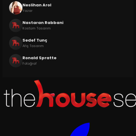
Neslihan Arol
Yazar
Nastaran Rabbani
Kostüm Tasarım
Sedef Tunç
Afiş Tasarım
Ronald Spratte
Fotoğraf