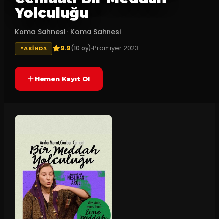
Yolculuğu
Koma Sahnesi
·
Koma Sahnesi
9.9
Prömiyer
2023
(
10
oy)
YAKINDA
Hemen Kayıt Ol