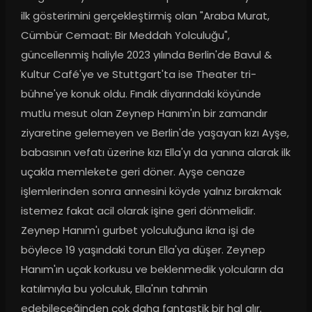
ilk gösterimini gerçekleştirmiş olan "Araba Murat, 
Cümbür Cemaat: Bir Meddah Yolculuğu", 
güncellenmiş haliyle 2023 yılında Berlin'de Bavul & 
Kultur Café'ye ve Stuttgart'ta ise Theater tri-
bühne'ye konuk oldu. Fındık diyarındaki köyünde 
mutlu mesut olan Zeynep Hanım'ın bir zamandır 
ziyaretine gelemeyen ve Berlin'de yaşayan kızı Ayşe, 
babasının vefatı üzerine kızı Ella'yı da yanına alarak ilk 
uçakla memlekete geri döner. Ayşe cenaze 
işlemlerinden sonra annesini köyde yalnız bırakmak 
istemez fakat acil olarak işine geri dönmelidir. 
Zeynep Hanım'ı gurbet yolculuğuna ikna işi de 
böylece 19 yaşındaki torun Ella'ya düşer. Zeynep 
Hanım'ın uçak korkusu ve beklenmedik yolcuların da 
katılımıyla bu yolculuk, Ella'nın tahmin 
edebileceğinden çok daha fantastik bir hal alır.