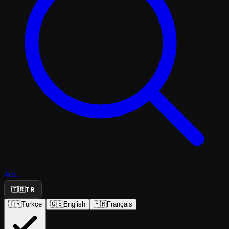
Ara...
🇹🇷
TR
🇹🇷
Türkçe
🇬🇧
English
🇫🇷
Français