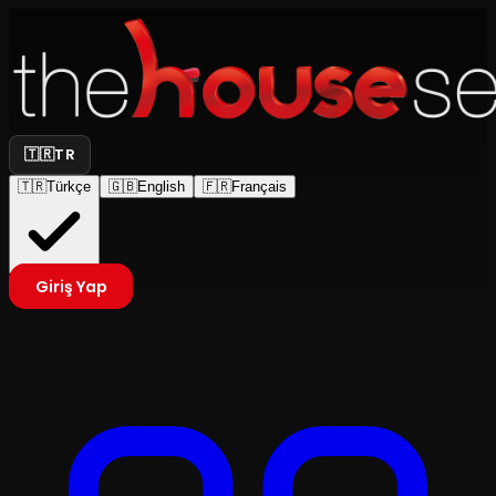
🇹🇷
TR
🇹🇷
Türkçe
🇬🇧
English
🇫🇷
Français
Giriş Yap