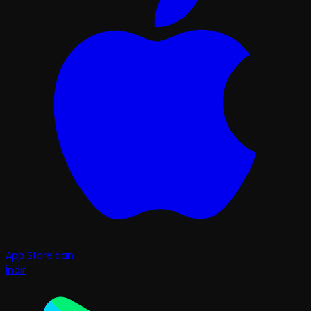
App Store'dan
İndir