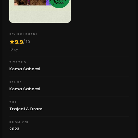
SEYIRCI PUANI
9.9
/ 10
10
oy
TIYATRO
Koma Sahnesi
SAHNE
Koma Sahnesi
TUR
Trajedi & Dram
PROMIYER
2023