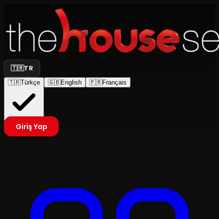
🇹🇷
TR
🇹🇷
Türkçe
🇬🇧
English
🇫🇷
Français
Giriş Yap