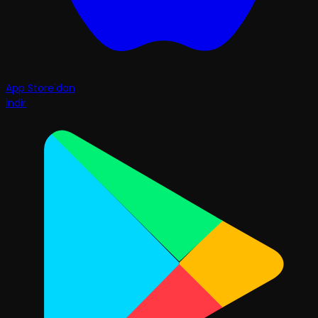
App Store'dan
İndir