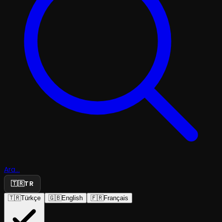
Ara...
🇹🇷
TR
🇹🇷
Türkçe
🇬🇧
English
🇫🇷
Français