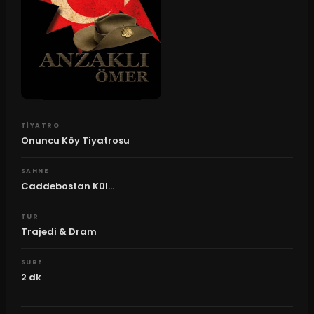
TIYATRO
Onuncu Köy Tiyatrosu
SAHNE
Caddebostan Kül...
TUR
Trajedi & Dram
SURE
2
dk