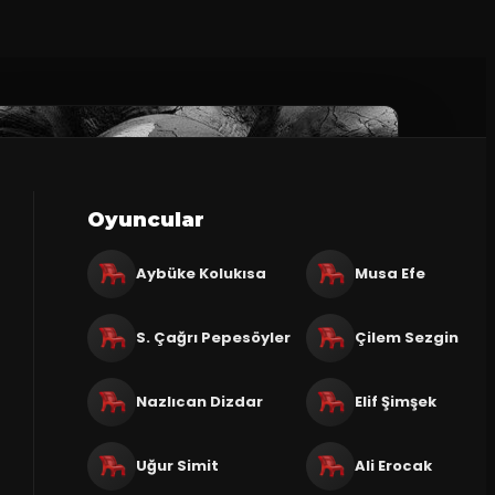
Oyuncular
Aybüke Kolukısa
Musa Efe
S. Çağrı Pepesöyler
Çilem Sezgin
Nazlıcan Dizdar
Elif Şimşek
Uğur Simit
Ali Erocak