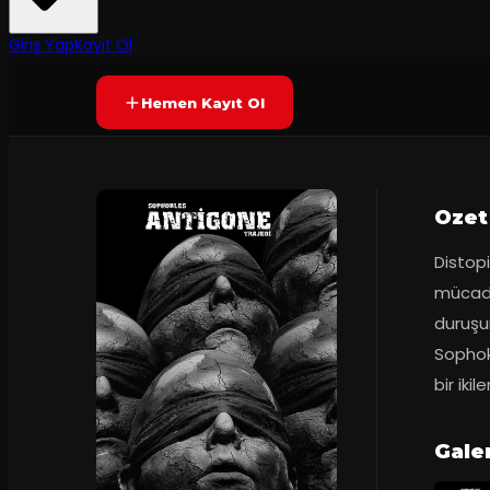
2
dakika
Prömiyer
2022
Yetersiz oy
YAKINDA
+10
Giriş Yap
Kayıt Ol
Hemen Kayıt Ol
Ozet
Distopi
mücade
duruşu
Sophokl
bir iki
Galer