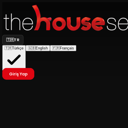
🇹🇷
TR
🇹🇷
Türkçe
🇬🇧
English
🇫🇷
Français
Giriş Yap