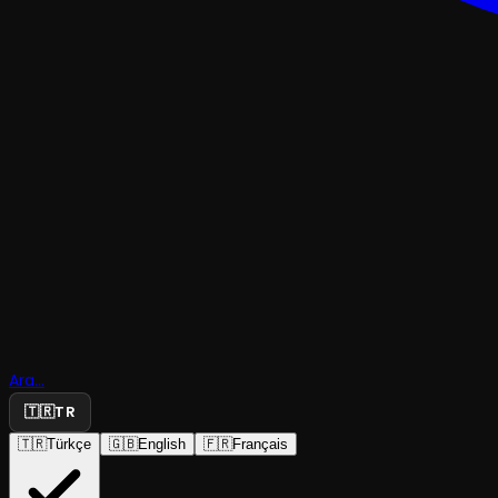
TRAJEDI & DRAM
Ara...
Antigone
🇹🇷
TR
🇹🇷
Türkçe
🇬🇧
English
🇫🇷
Français
Bay Sahne
·
Çankaya Sahne