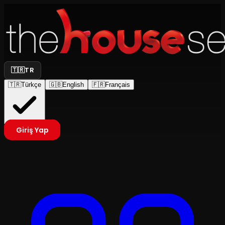
🇹🇷
TR
🇹🇷
Türkçe
🇬🇧
English
🇫🇷
Français
Giriş Yap