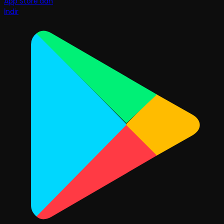
App Store'dan
İndir