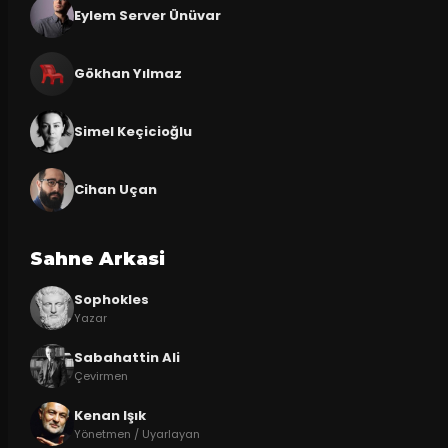
Eylem Server Ünüvar
Gökhan Yılmaz
Simel Keçicioğlu
Cihan Uçan
Sahne Arkasi
Sophokles
Yazar
Sabahattin Ali
Çevirmen
Kenan Işık
Yönetmen / Uyarlayan