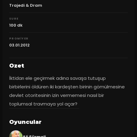
Trajedi & Dram
SURE
100
dk
PROMIYER
03.01.2012
Ozet
İktidarı ele geçirmek adına savaşa tutuşup 
birbirlerini öldüren iki kardeşten birinin gömülmesine 
devlet otoritesinin izin vermemesi nasıl bir 
toplumsal travmaya yol açar?
Oyuncular
Ali Sürmeli