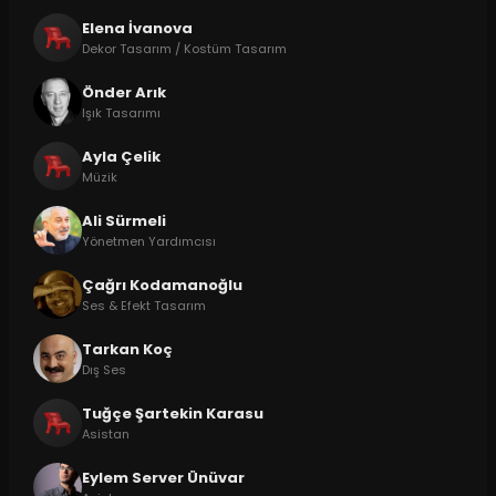
Elena İvanova
Dekor Tasarım / Kostüm Tasarım
Önder Arık
Işık Tasarımı
Ayla Çelik
Müzik
Ali Sürmeli
Yönetmen Yardımcısı
Çağrı Kodamanoğlu
Ses & Efekt Tasarım
Tarkan Koç
Dış Ses
Tuğçe Şartekin Karasu
Asistan
Eylem Server Ünüvar