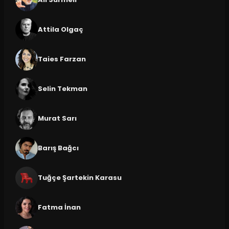
Attila Olgaç
Taies Farzan
Selin Tekman
Murat Sarı
Barış Bağcı
Tuğçe Şartekin Karasu
Fatma İnan