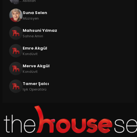
Asistan
Suna Selen
Müzisyen
Mahsuni Yılmaz
Sahne Amiri
Emre Akgül
Kondüvit
Merve Akgül
Kondüvit
Tamer Şalcı
Işık Operatörü