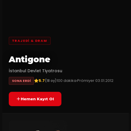
TRAJEDI & DRAM
Antigone
İstanbul Devlet Tiyatrosu
5.7
100
dakika
Prömiyer
03.01.2012
(
18
oy)
SONA ERDI
Hemen Kayıt Ol