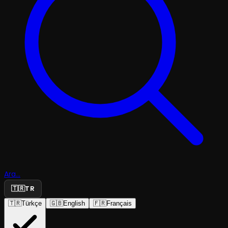
Ara...
🇹🇷
TR
🇹🇷
Türkçe
🇬🇧
English
🇫🇷
Français