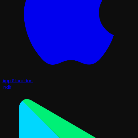
App Store'dan
İndir