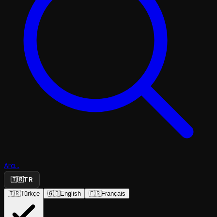
Ara...
🇹🇷
TR
🇹🇷
Türkçe
🇬🇧
English
🇫🇷
Français