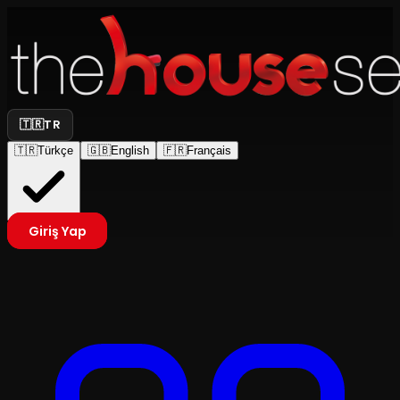
🇹🇷
TR
🇹🇷
Türkçe
🇬🇧
English
🇫🇷
Français
Giriş Yap