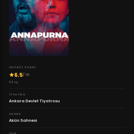
SEYIRCI PUANI
6.5
/ 10
54
oy
TIYATRO
Ankara Devlet Tiyatrosu
SAHNE
Akün Sahnesi
TUR