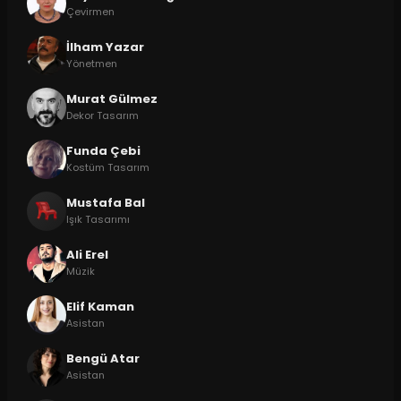
Çevirmen
İlham Yazar
Yönetmen
Murat Gülmez
Dekor Tasarım
Funda Çebi
Kostüm Tasarım
Mustafa Bal
Işık Tasarımı
Ali Erel
Müzik
Elif Kaman
Asistan
Bengü Atar
Asistan