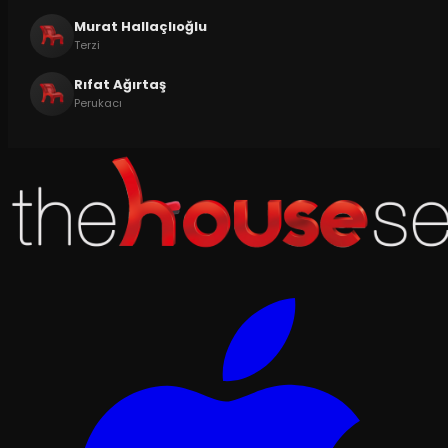
Murat Hallaçlıoğlu
Terzi
Rıfat Ağırtaş
Perukacı