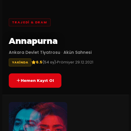
TRAJEDI & DRAM
Annapurna
Ankara Devlet Tiyatrosu
·
Akün Sahnesi
6.5
Prömiyer
29.12.2021
(
54
oy)
YAKINDA
Hemen Kayıt Ol