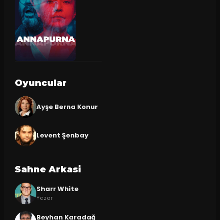
Oyuncular
Ayşe Berna Konur
Levent Şenbay
Sahne Arkasi
Sharr White
Yazar
Beyhan Karadağ