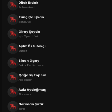
Dilek Bıdak
Sahne Amiri
Tunç Çalışkan
Kondüvit
Giray Şeyda
Işık Operatörü
Ayliz Öztüfekçi
Suflöz
Sinan Ogay
Dekor Realizasyon
Çağdaş Topcal
Aksesuar
Aziz Aydoğmuş
Aksesuar
Neriman Şatır
Terzi