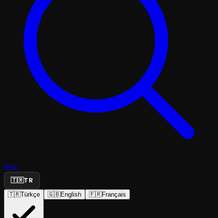
Ara...
🇹🇷
TR
🇹🇷
Türkçe
🇬🇧
English
🇫🇷
Français