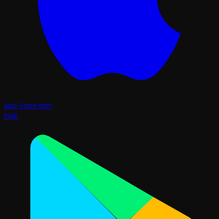
App Store'dan
İndir