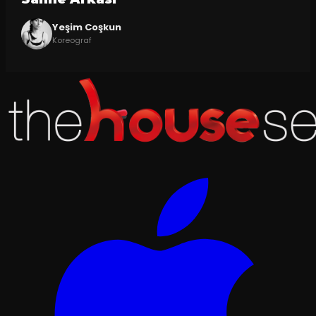
Yeşim Coşkun
Koreograf