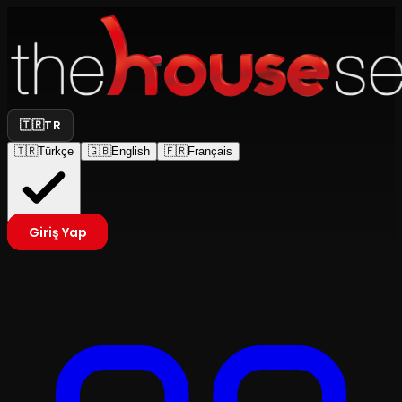
🇹🇷
TR
🇹🇷
Türkçe
🇬🇧
English
🇫🇷
Français
Giriş Yap