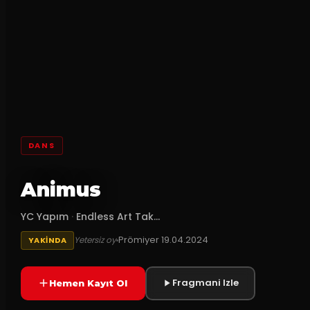
DANS
Animus
YC Yapım
·
Endless Art Tak...
Prömiyer
19.04.2024
Yetersiz oy
YAKINDA
Fragmani Izle
Hemen Kayıt Ol