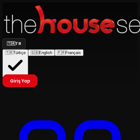
🇹🇷
TR
🇹🇷
Türkçe
🇬🇧
English
🇫🇷
Français
Giriş Yap