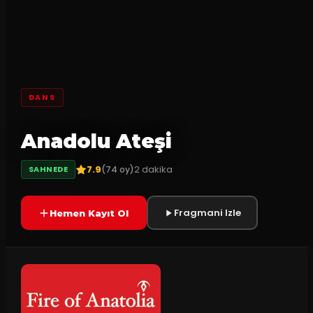
DANS
Anadolu Ateşi
7.9
2
dakika
(
74
oy)
SAHNEDE
Fragmani Izle
Hemen Kayıt Ol