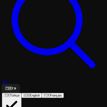
Ara...
🇹🇷
TR
🇹🇷
Türkçe
🇬🇧
English
🇫🇷
Français