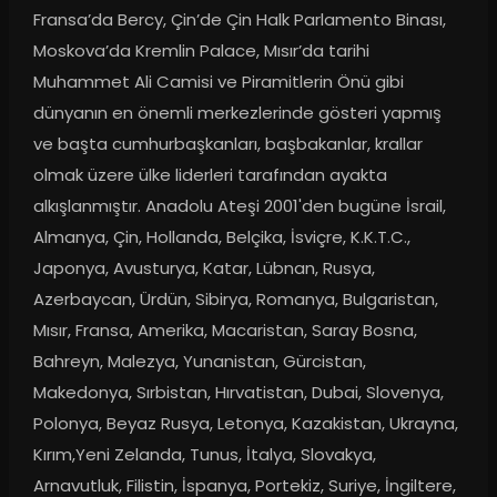
Fransa’da Bercy, Çin’de Çin Halk Parlamento Binası, 
Moskova’da Kremlin Palace, Mısır’da tarihi 
Muhammet Ali Camisi ve Piramitlerin Önü gibi 
dünyanın en önemli merkezlerinde gösteri yapmış 
ve başta cumhurbaşkanları, başbakanlar, krallar 
olmak üzere ülke liderleri tarafından ayakta 
alkışlanmıştır. Anadolu Ateşi 2001'den bugüne İsrail, 
Almanya, Çin, Hollanda, Belçika, İsviçre, K.K.T.C., 
Japonya, Avusturya, Katar, Lübnan, Rusya, 
Azerbaycan, Ürdün, Sibirya, Romanya, Bulgaristan, 
Mısır, Fransa, Amerika, Macaristan, Saray Bosna, 
Bahreyn, Malezya, Yunanistan, Gürcistan, 
Makedonya, Sırbistan, Hırvatistan, Dubai, Slovenya, 
Polonya, Beyaz Rusya, Letonya, Kazakistan, Ukrayna, 
Kırım,Yeni Zelanda, Tunus, İtalya, Slovakya, 
Arnavutluk, Filistin, İspanya, Portekiz, Suriye, İngiltere, 