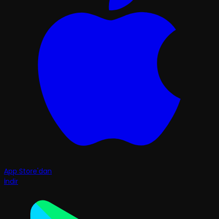
App Store'dan
İndir