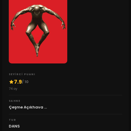
SEYIRCI PUANI
7.9
/ 10
74
oy
SAHNE
Çeşme Açıkhava ...
TUR
DANS