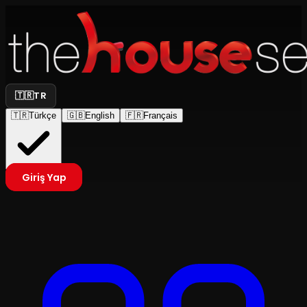
🇹🇷
TR
🇹🇷
Türkçe
🇬🇧
English
🇫🇷
Français
Giriş Yap