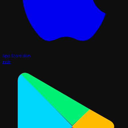
App Store'dan
İndir