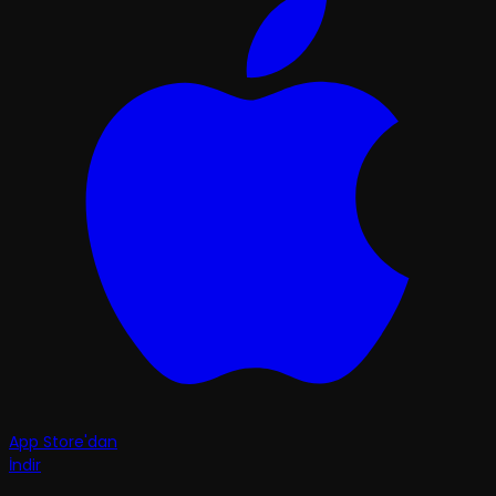
App Store'dan
İndir