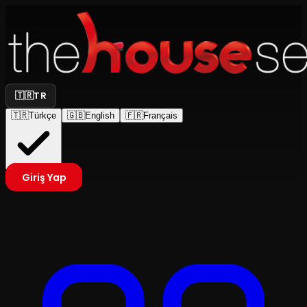
🇹🇷
TR
🇹🇷
Türkçe
🇬🇧
English
🇫🇷
Français
Giriş Yap