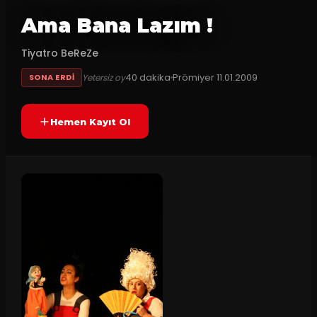
Ama Bana Lazım !
Tiyatro BeReZe
40
dakika
Prömiyer
11.01.2009
Yetersiz oy
SONA ERDI
Hemen Kayıt Ol