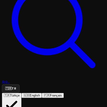
Ara...
🇹🇷
TR
🇹🇷
Türkçe
🇬🇧
English
🇫🇷
Français