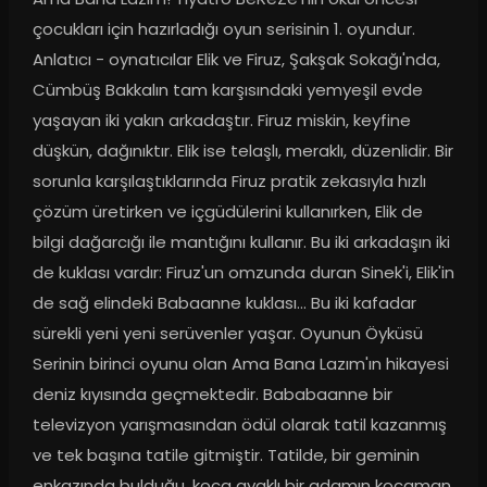
çocukları için hazırladığı oyun serisinin 1. oyundur. 
Anlatıcı - oynatıcılar Elik ve Firuz, Şakşak Sokağı'nda, 
Cümbüş Bakkalın tam karşısındaki yemyeşil evde 
yaşayan iki yakın arkadaştır. Firuz miskin, keyfine 
düşkün, dağınıktır. Elik ise telaşlı, meraklı, düzenlidir. Bir 
sorunla karşılaştıklarında Firuz pratik zekasıyla hızlı 
çözüm üretirken ve içgüdülerini kullanırken, Elik de 
bilgi dağarcığı ile mantığını kullanır. Bu iki arkadaşın iki 
de kuklası vardır: Firuz'un omzunda duran Sinek'i, Elik'in 
de sağ elindeki Babaanne kuklası... Bu iki kafadar 
sürekli yeni yeni serüvenler yaşar. Oyunun Öyküsü 
Serinin birinci oyunu olan Ama Bana Lazım'ın hikayesi 
deniz kıyısında geçmektedir. Bababaanne bir 
televizyon yarışmasından ödül olarak tatil kazanmış 
ve tek başına tatile gitmiştir. Tatilde, bir geminin 
enkazında bulduğu, koca ayaklı bir adamın kocaman 