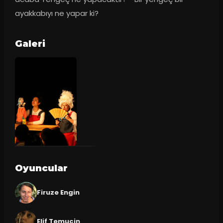
ayakkabıyı ne yapar ki?
Galeri
Oyuncular
Firuze Engin
Elif Temuçin