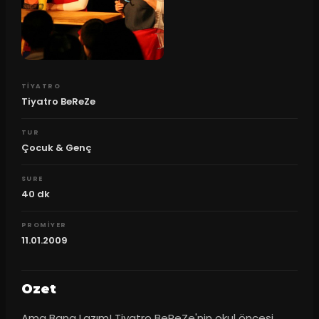
TIYATRO
Tiyatro BeReZe
TUR
Çocuk & Genç
SURE
40
dk
PROMIYER
11.01.2009
Ozet
Ama Bana Lazım! Tiyatro BeReZe'nin okul öncesi 