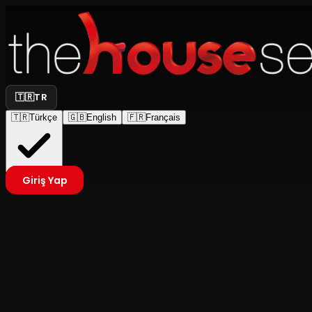
🇹🇷
TR
🇹🇷
Türkçe
🇬🇧
English
🇫🇷
Français
Giriş Yap