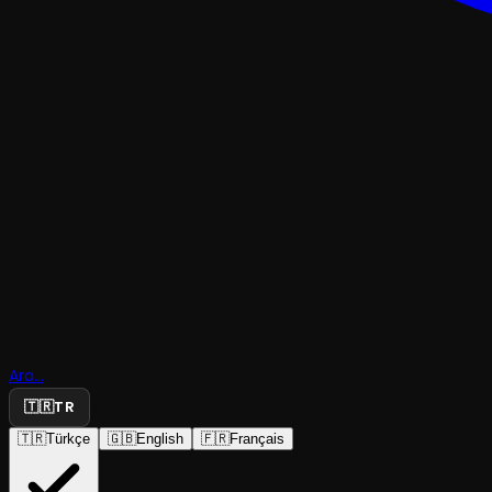
TRAJEDI & DRAM
Ara...
Altın Ejde
🇹🇷
TR
🇹🇷
Türkçe
🇬🇧
English
🇫🇷
Français
Tiyatro Yedi
·
Pax Sahne