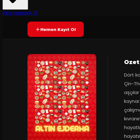
7.8
Prömiyer
03.03.2025
(
18
oy)
YAKINDA
Giriş Yap
Kayıt Ol
Hemen Kayıt Ol
Ozet
Dört ka
Çin-Th
aşçılar
kaynar.
çalışma
kıvran
hayatla
hayatın