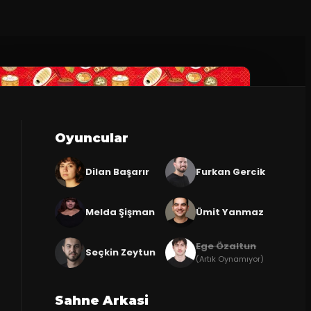
Oyuncular
Dilan Başarır
Furkan Gercik
Melda Şişman
Ümit Yanmaz
Ege Özaltun
Seçkin Zeytun
(Artık Oynamıyor)
Sahne Arkasi