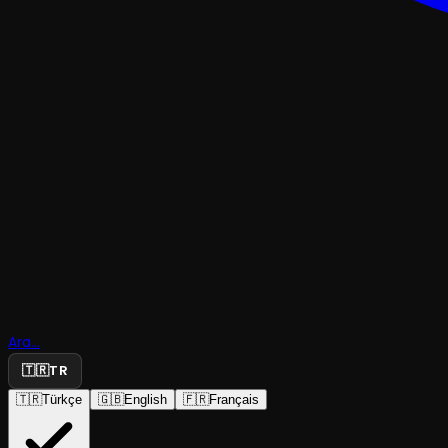
ÇOCUK & GENÇ
Alis Harika
Ara...
Diyarında
🇹🇷
TR
🇹🇷
Türkçe
🇬🇧
English
🇫🇷
Français
Tiyatro Mie
·
Profilo Kültür ...