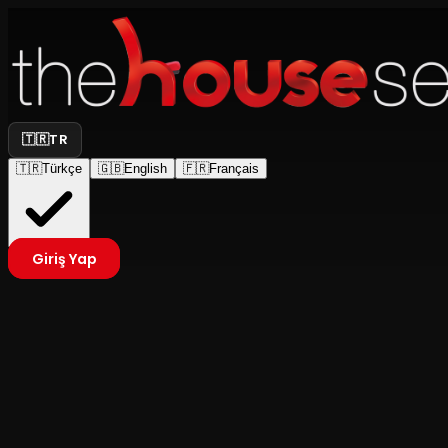
🇹🇷
TR
🇹🇷
Türkçe
🇬🇧
English
🇫🇷
Français
Giriş Yap