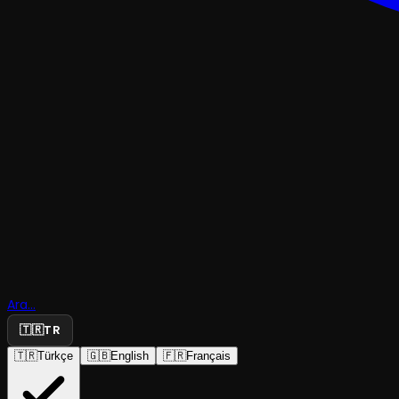
KOMEDITRAJEDI & DRAM
Ara...
Akciğer
🇹🇷
TR
🇹🇷
Türkçe
🇬🇧
English
🇫🇷
Français
Tiyatro.iN
·
Caddebostan Kül...