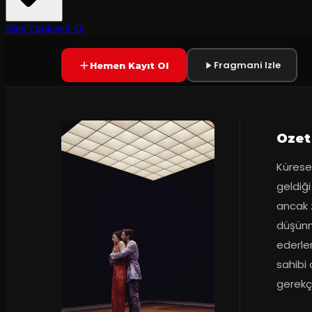
7.8
90
dakika
Prömiyer
11.10
(
410
oy)
YAKINDA
+18
Giriş Yap
Kayıt Ol
Fragmani Izle
Hemen Kayıt Ol
Ozet
Küresel
geldiği
ancak z
düşünme
ederler
sahibi 
gerekçe