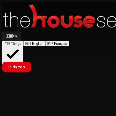
🇹🇷
TR
🇹🇷
Türkçe
🇬🇧
English
🇫🇷
Français
Giriş Yap