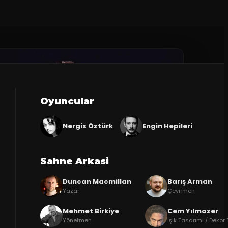
Oyuncular
Nergis Öztürk
Engin Hepileri
Sahne Arkasi
Duncan Macmillan
Barış Arman
Yazar
Çevirmen
Mehmet Birkiye
Cem Yılmazer
Yönetmen
Işık Tasarımı / Dekor