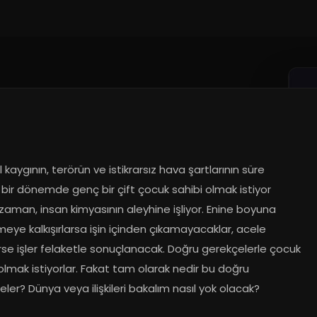
.2016
 kaygının, terörün ve istikrarsız hava şartlarının süre 
 bir dönemde genç bir çift çocuk sahibi olmak istiyor 
aman, insan kimyasının aleyhine işliyor. Enine boyuna 
ye kalkışırlarsa işin içinden çıkamayacaklar, acele 
se işler felaketle sonuçlanacak. Doğru gerekçelerle çocuk 
olmak istiyorlar. Fakat tam olarak nedir bu doğru 
ler? Dünya veya ilişkileri bakalım nasıl yok olacak?