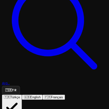
Ara...
🇹🇷
TR
🇹🇷
Türkçe
🇬🇧
English
🇫🇷
Français