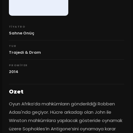
TIYATRO
Sahne Onüç
TUR
Trajedi & Dram
PROMIYER
2014
Ozet
Oyun Afrika’da mahkûmların gönderildiği Robben 
Adası'nda geçiyor. Hücre arkadaşı olan John ile 
Winston mahkûmlara yapılacak gösteride oynamak 
üzere Sophokles’in Antigone’sini oynamaya karar 