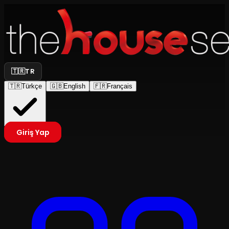
🇹🇷
TR
🇹🇷
Türkçe
🇬🇧
English
🇫🇷
Français
Giriş Yap