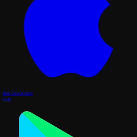
App Store'dan
İndir