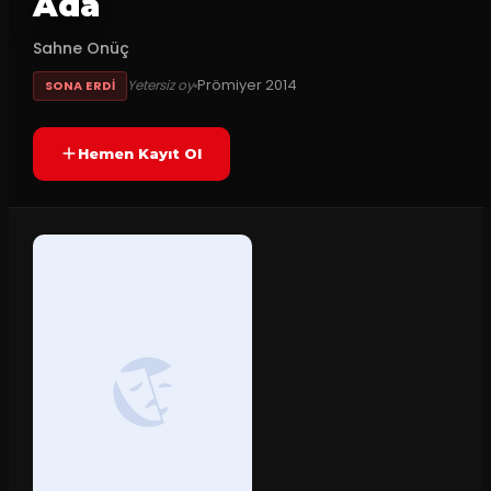
Ada
Sahne Onüç
Prömiyer
2014
Yetersiz oy
SONA ERDI
Hemen Kayıt Ol