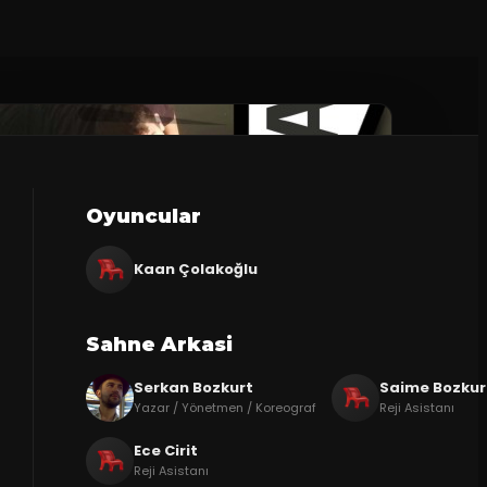
Oyuncular
Kaan Çolakoğlu
Sahne Arkasi
Serkan Bozkurt
Saime Bozkur
Yazar / Yönetmen / Koreograf
Reji Asistanı
Ece Cirit
Reji Asistanı