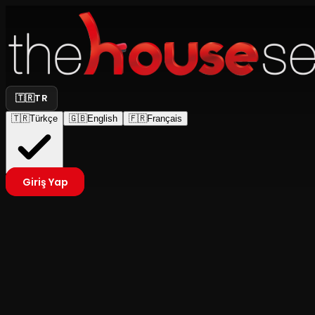
🇹🇷
TR
🇹🇷
Türkçe
🇬🇧
English
🇫🇷
Français
Giriş Yap