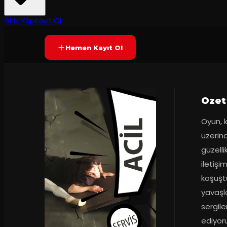
Prömiyer
2025
Yetersiz oy
YAKINDA
Giriş Yap
Kayıt Ol
Hemen Kayıt Ol
Ozet
Oyun, k
üzerin
güzelli
iletişi
koşuştu
yavaşl
sergile
ediyoru