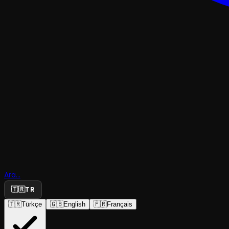
PERFORMANS
Ara...
Acil Servis
🇹🇷
TR
🇹🇷
Türkçe
🇬🇧
English
🇫🇷
Français
Arada Tiyatro
·
Danshane