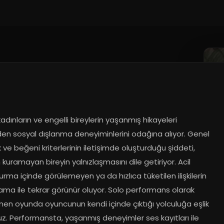
adınların ve engelli bireylerin yaşanmış hikayeleri 
den sosyal dışlanma deneyiminlerini odağına alıyor. Genel 
k ve beğeni kriterlerinin iletişimde oluşturduğu şiddeti, 
m kuramayan bireyin yalnızlaşmasını dile getiriyor. Acil 
rma içinde görülemeyen ya da hızlıca tüketilen ilişkilerin 
ama ile tekrar görünür oluyor. Solo performans olarak 
nen oyunda oyuncunun kendi içinde çıktığı yolculuğa eşlik 
z. Performansta, yaşanmış deneyimler ses kayıtları ile 