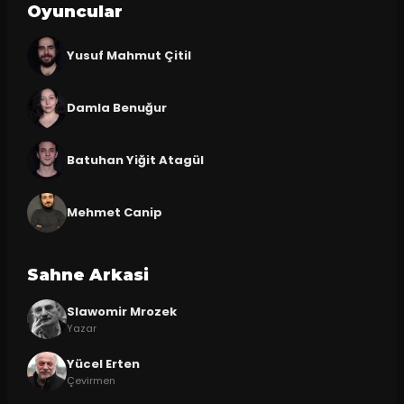
Oyuncular
Yusuf Mahmut Çitil
Damla Benuğur
Batuhan Yiğit Atagül
Mehmet Canip
Sahne Arkasi
Slawomir Mrozek
Yazar
Yücel Erten
Çevirmen