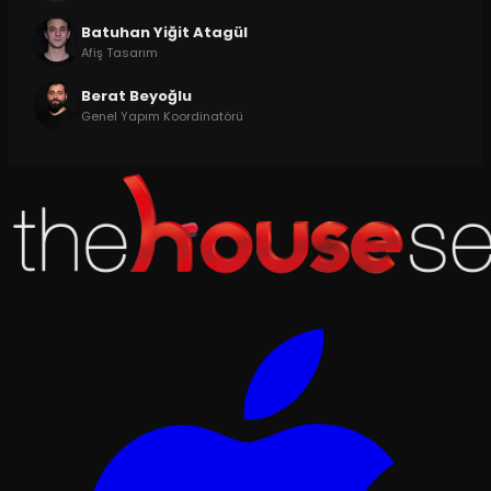
Batuhan Yiğit Atagül
Afiş Tasarım
Berat Beyoğlu
Genel Yapım Koordinatörü