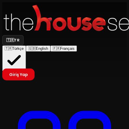
🇹🇷
TR
🇹🇷
Türkçe
🇬🇧
English
🇫🇷
Français
Giriş Yap