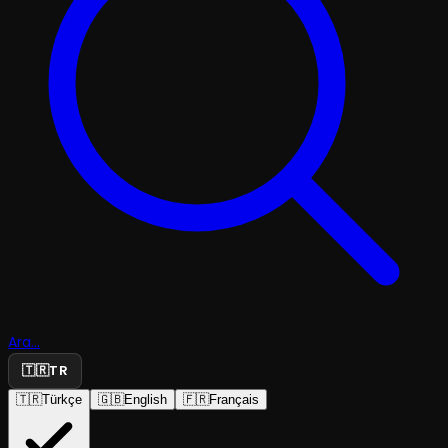
Ara...
🇹🇷
TR
🇹🇷
Türkçe
🇬🇧
English
🇫🇷
Français