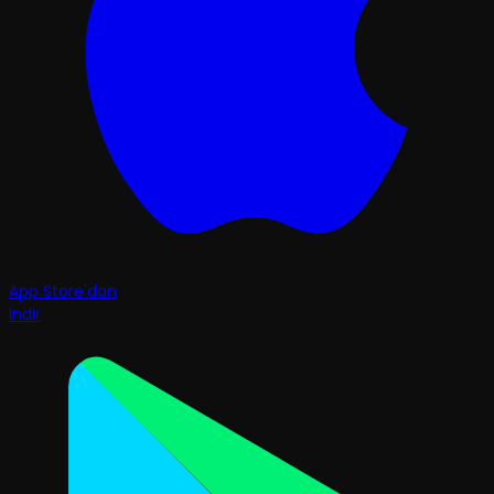
App Store'dan
İndir