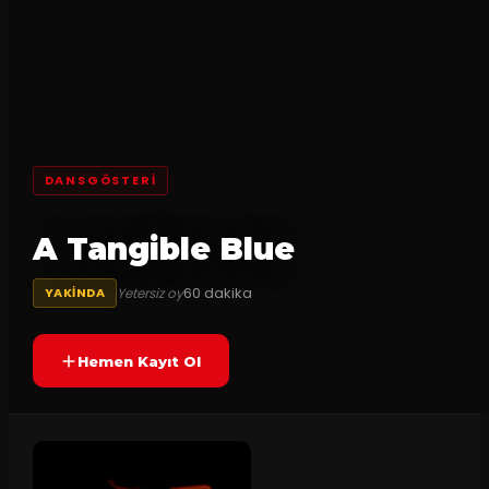
DANSGÖSTERI
A Tangible Blue
60
dakika
Yetersiz oy
YAKINDA
Hemen Kayıt Ol