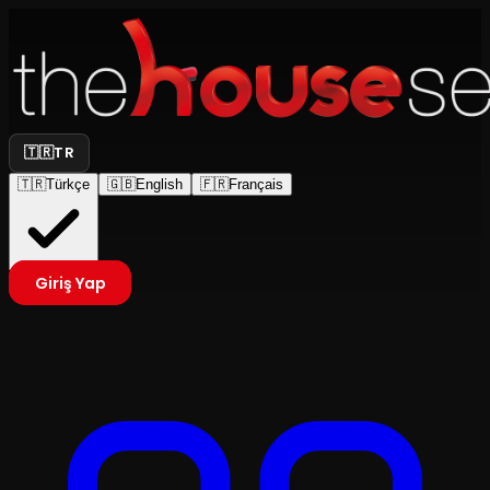
🇹🇷
TR
🇹🇷
Türkçe
🇬🇧
English
🇫🇷
Français
Giriş Yap