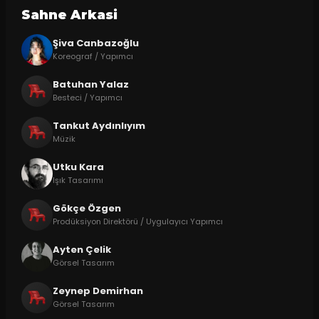
Sahne Arkasi
Şiva Canbazoğlu
Koreograf / Yapımcı
Batuhan Yalaz
Besteci / Yapımcı
Tankut Aydınlıyım
Müzik
Utku Kara
Işık Tasarımı
Gökçe Özgen
Prodüksiyon Direktörü / Uygulayıcı Yapımcı
Ayten Çelik
Görsel Tasarım
Zeynep Demirhan
Görsel Tasarım