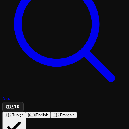
Ara...
🇹🇷
TR
🇹🇷
Türkçe
🇬🇧
English
🇫🇷
Français