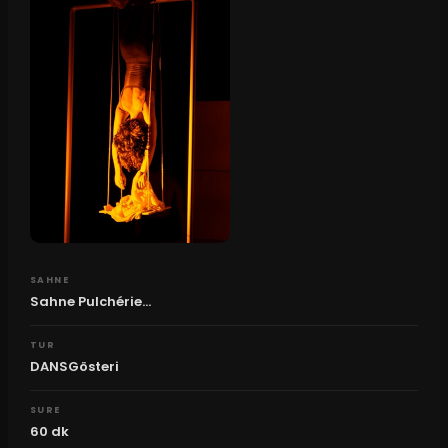
SAHNE
Sahne Pulchérie...
TUR
DANSGösteri
SURE
60
dk