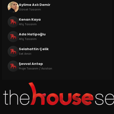
Aylime Aslı Demir
Görsel Tasarım
Kenan Kaya
Afiş Tasarım
Ada Hatipoğlu
Afiş Tasarım
Selahattin Çelik
Set Amiri
Şevval Antep
Proje Tasarım / Asistan