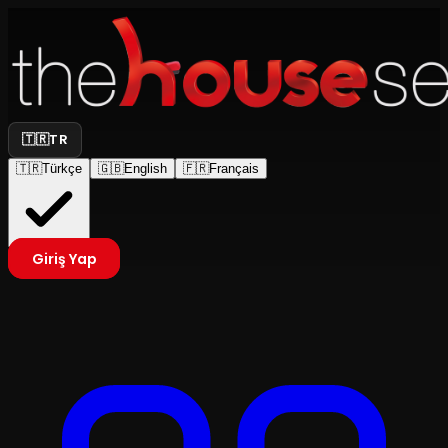
🇹🇷
TR
🇹🇷
Türkçe
🇬🇧
English
🇫🇷
Français
Giriş Yap