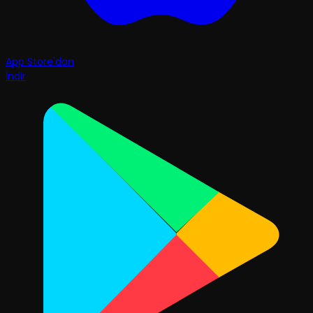
App Store'dan
İndir