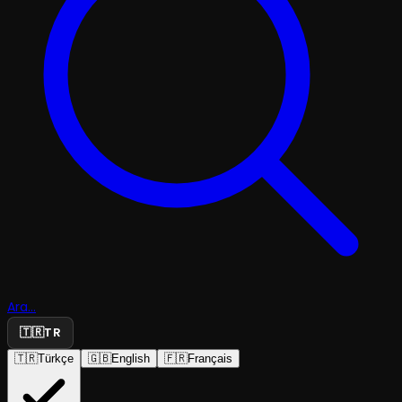
Ara...
🇹🇷
TR
🇹🇷
Türkçe
🇬🇧
English
🇫🇷
Français