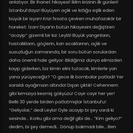
anlatıyor. Bir ihanet hikayesi! İklim krizinin ilk günleri! 
İstanbul’dayız! Büyüyen açlık ve kıtlığa eşlik eden 
büyük bir isyan! Krizi fırsata çeviren muhafazakâr bir 
hareket: İzan! Diyar’ın bütün hikayesini değiştiren 
“acayip” gizemli bir kız: Leylâ! Büyük yangınların, 
hastalıkların, göçlerin, kan sıcaklarının, açlık ve 
susuzluğun zamanında, bir soru bütün sorulardan 
daha önemli hale geliyor: Bildiğimiz dünya elimizden 
kayıp giderken, biz kimin elini tutacak, kimlerle yan 
yana yürüyeceğiz? “O gece ilk bombalar patladı! Yer 
sarsıldı ayağımızın altında! Dışarı çıktık! Cehennem 
gibi kırmızıya kesmiş gökyüzü! Cayır cayır her yer! 
Belki 30 yerde birden patlatmışlar İstanbul’u! 
“Geliyolar,” dedi Leyla! Öyle acayip bi şey vardı ki 
sesinde… Korku gibi ama değil gibi de… “Kim geliyo?” 
dedim, bi şey demedi… Dönüp bakmadı bile… Ben 