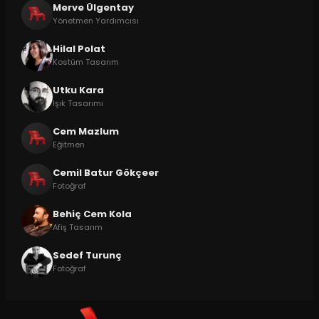
Merve Ülgentay
Yönetmen Yardımcısı
Hilal Polat
Kostüm Tasarım
Utku Kara
Işık Tasarımı
Cem Mazlum
Eğitmen
Cemil Batur Gökçeer
Fotoğraf
Behiç Cem Kola
Afiş Tasarım
Sedef Turunç
Fotoğraf