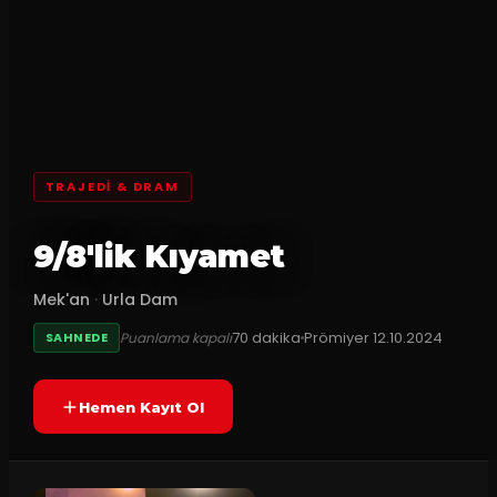
TRAJEDI & DRAM
9/8'lik Kıyamet
Mek'an
·
Urla Dam
70
dakika
Prömiyer
12.10.2024
Puanlama kapalı
SAHNEDE
Hemen Kayıt Ol