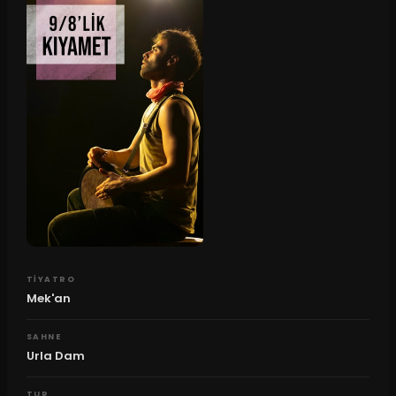
TIYATRO
Mek'an
SAHNE
Urla Dam
TUR