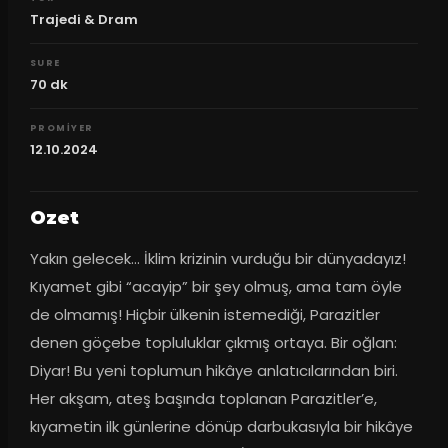
Trajedi & Dram
SURE
70
dk
PROMIYER
12.10.2024
Ozet
Yakın gelecek… İklim krizinin vurduğu bir dünyadayız! 
Kıyamet gibi “acayip” bir şey olmuş, ama tam öyle 
de olmamış! Hiçbir ülkenin istemediği, Parazitler 
denen göçebe topluluklar çıkmış ortaya. Bir oğlan: 
Diyar! Bu yeni toplumun hikâye anlatıcılarından biri. 
Her akşam, ateş başında toplanan Parazitler’e, 
kıyametin ilk günlerine dönüp darbukasıyla bir hikâye 