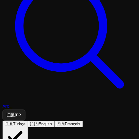
Ara...
🇹🇷
TR
🇹🇷
Türkçe
🇬🇧
English
🇫🇷
Français