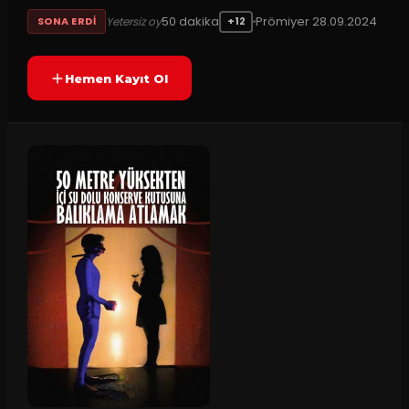
50
dakika
Prömiyer
28.09.2024
Yetersiz oy
SONA ERDI
+12
Hemen Kayıt Ol