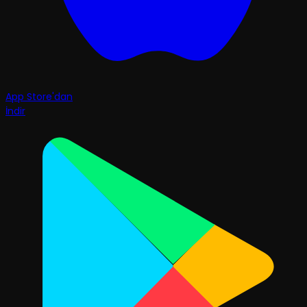
App Store'dan
İndir