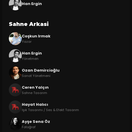
Han Ergin
Sahne Arkasi
Coşkun Irmak
Yazar
Han Ergin
Yönetmen
Ozan Demircioğlu
Sanat Yönetmeni
Ceren Yalçın
Sahne Tasarım
Hayat Halıcı
Işık Tasarımı / Ses & Efekt Tasarım
Ayşe Sena Öz
Fotoğraf