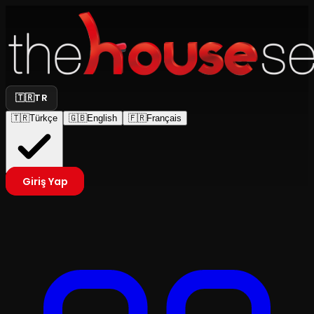
🇹🇷
TR
🇹🇷
Türkçe
🇬🇧
English
🇫🇷
Français
Giriş Yap