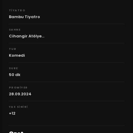
TIYATRO
Bambu Tiyatro
SAHNE
Cihangir Atölye...
TUR
Komedi
SURE
50
dk
PROMIYER
28.09.2024
YAS SINIRI
+12