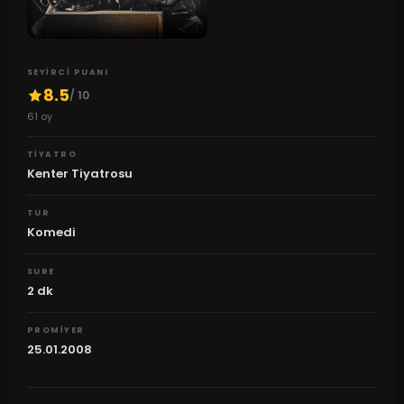
SEYIRCI PUANI
8.5
/ 10
61
oy
TIYATRO
Kenter Tiyatrosu
TUR
Komedi
SURE
2
dk
PROMIYER
25.01.2008