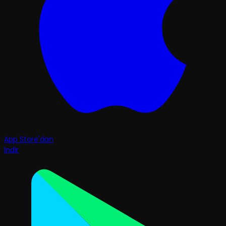
App Store'dan
İndir