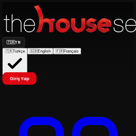
🇹🇷
TR
🇹🇷
Türkçe
🇬🇧
English
🇫🇷
Français
Giriş Yap