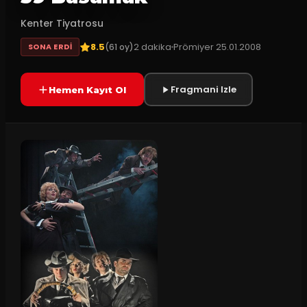
Kenter Tiyatrosu
8.5
2
dakika
Prömiyer
25.01.2008
(
61
oy)
SONA ERDI
Fragmani Izle
Hemen Kayıt Ol