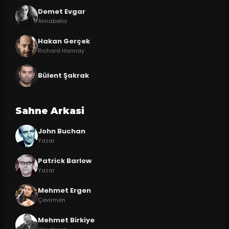
Demet Evgar
Annabella
Hakan Gerçek
Richard Hannay
Bülent Şakrak
Sahne Arkasi
John Buchan
Yazar
Patrick Barlow
Yazar
Mehmet Ergen
Çevirmen
Mehmet Birkiye