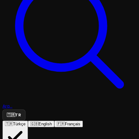
Ara...
🇹🇷
TR
🇹🇷
Türkçe
🇬🇧
English
🇫🇷
Français