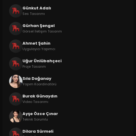
Günkut Adalı
Ses Tasarımı
Gürhan Şengel
Görsel İletişim Tasarım
Ahmet Şahin
Uygulayıcı Yapımcı
Uğur Ünlübahçeci
Proje Tasarım
Sıla Doğanay
Yapım Koordinatörü
Burak Günaydın
Video Tasarımı
Ayşe Özce Çınar
Teknik Sorumlu
Dilara Sürmeli