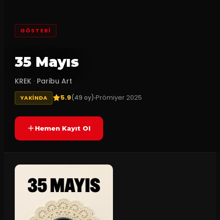
GÖSTERI
35 Mayıs
KREK
·
Paribu Art
5.9
Prömiyer
2025
(
49
oy)
YAKINDA
Hemen Kayıt Ol