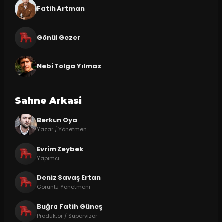
Fatih Artman
Gönül Gezer
Nebi Tolga Yılmaz
Sahne Arkasi
Berkun Oya
Yazar / Yönetmen
Evrim Zeybek
Yapımcı
Deniz Savaş Ertan
Görüntü Yönetmeni
Buğra Fatih Güneş
Prodüktör / Süpervizör