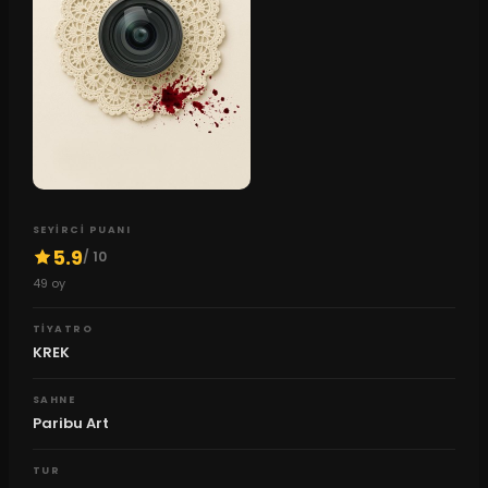
SEYIRCI PUANI
5.9
/ 10
49
oy
TIYATRO
KREK
SAHNE
Paribu Art
TUR