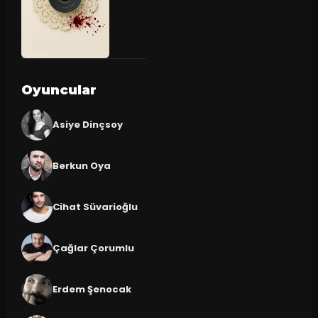
Oyuncular
Asiye Dinçsoy
Berkun Oya
Cihat Süvarioğlu
Çağlar Çorumlu
Erdem Şenocak