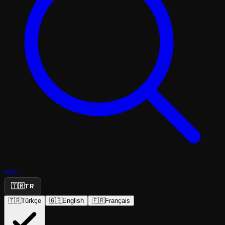
Ara...
🇹🇷
TR
🇹🇷
Türkçe
🇬🇧
English
🇫🇷
Français