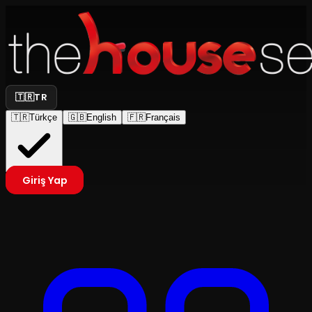
🇹🇷
TR
🇹🇷
Türkçe
🇬🇧
English
🇫🇷
Français
Giriş Yap