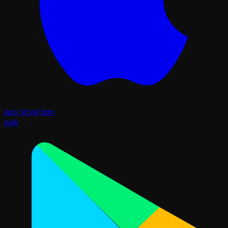
App Store'dan
İndir