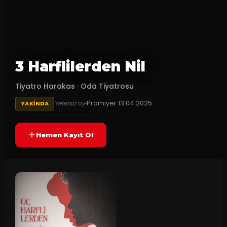
3 Harflilerden Nil
Tiyatro Harakas
·
Oda Tiyatrosu
Prömiyer
13.04.2025
Yetersiz oy
YAKINDA
Hemen Kayıt Ol