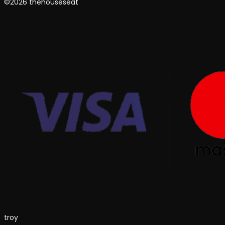
©2026 thehouseseat
troy