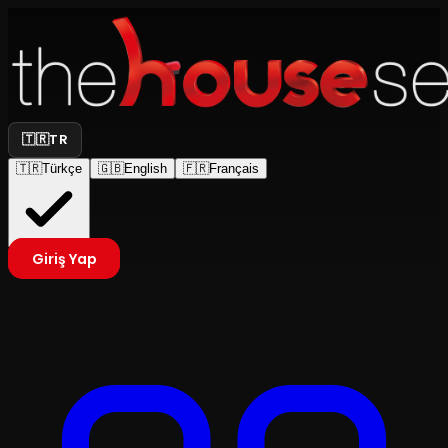
🇹🇷
TR
🇹🇷
Türkçe
🇬🇧
English
🇫🇷
Français
Giriş Yap