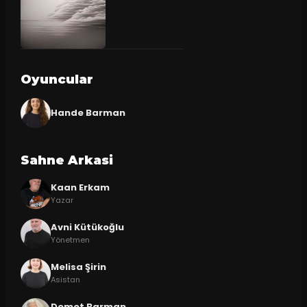
Oyuncular
Hande Barman
Sahne Arkasi
Kaan Erkam
Yazar
Avni Kütükoğlu
Yönetmen
Melisa Şirin
Asistan
Demet Barman