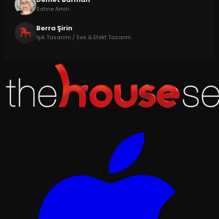
Sahne Amiri
Berra Şirin
Işık Tasarımı / Ses & Efekt Tasarım