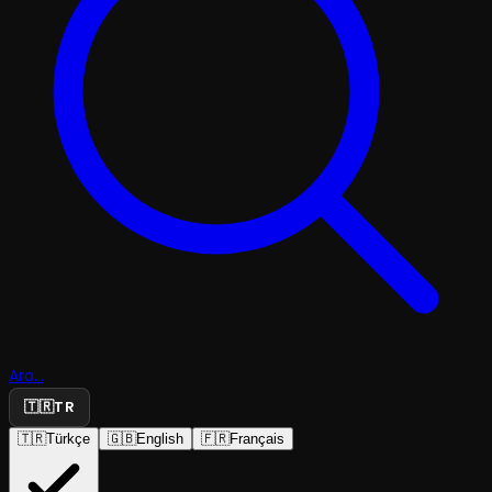
Ara...
🇹🇷
TR
🇹🇷
Türkçe
🇬🇧
English
🇫🇷
Français