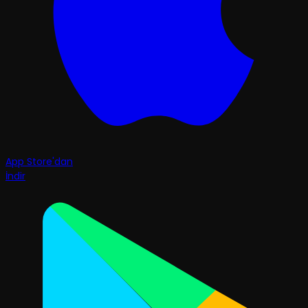
App Store'dan
İndir