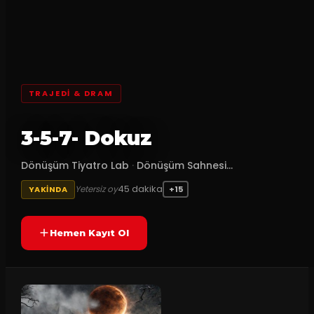
TRAJEDI & DRAM
3-5-7- Dokuz
Dönüşüm Tiyatro Lab
·
Dönüşüm Sahnesi...
45
dakika
Yetersiz oy
YAKINDA
+15
Hemen Kayıt Ol