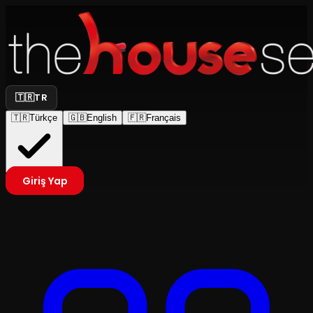
🇹🇷
TR
🇹🇷
Türkçe
🇬🇧
English
🇫🇷
Français
Giriş Yap