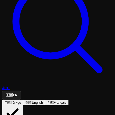
Ara...
🇹🇷
TR
🇹🇷
Türkçe
🇬🇧
English
🇫🇷
Français