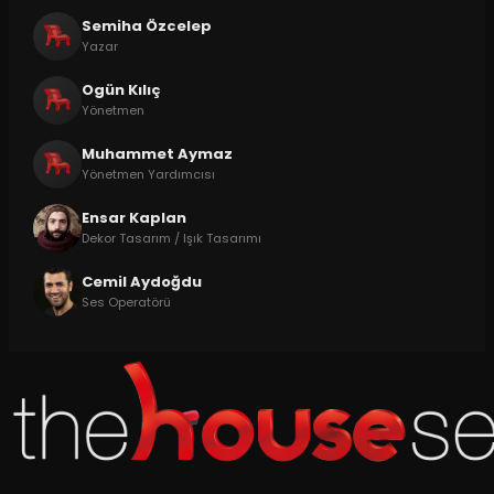
Semiha Özcelep
Yazar
Ogün Kılıç
Yönetmen
Muhammet Aymaz
Yönetmen Yardımcısı
Ensar Kaplan
Dekor Tasarım / Işık Tasarımı
Cemil Aydoğdu
Ses Operatörü