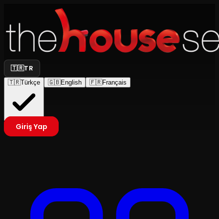
🇹🇷
TR
🇹🇷
Türkçe
🇬🇧
English
🇫🇷
Français
Giriş Yap