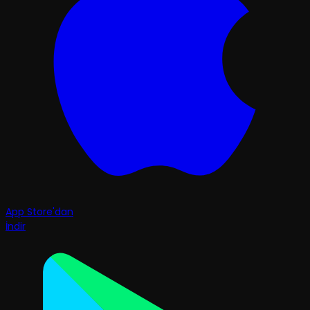
App Store'dan
İndir