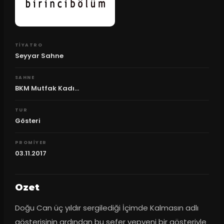
TIYATRO
Seyyar Sahne
SAHNE
BKM Mutfak Kadı...
TUR
Gösteri
PROMIYER
03.11.2017
Ozet
Doğu Can üç yıldır sergilediği İçimde Kalmasın adlı 
gösterisinin ardından bu sefer yepyeni bir gösteriyle 