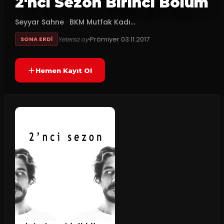
2'nci Sezon Birinci Bölüm
Seyyar Sahne
·
BKM Mutfak Kadı...
Prömiyer
03.11.2017
Yetersiz oy
SONA ERDI
Hemen Kayıt Ol