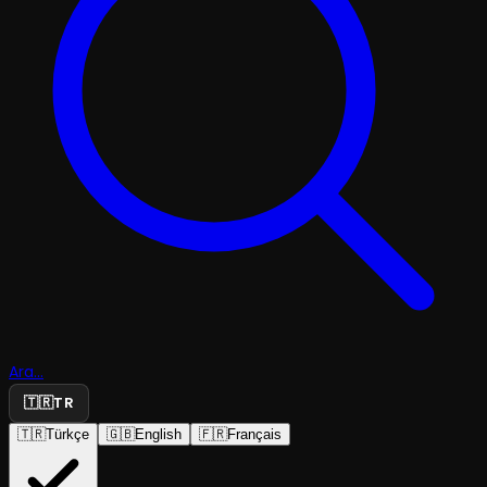
Ara...
🇹🇷
TR
🇹🇷
Türkçe
🇬🇧
English
🇫🇷
Français