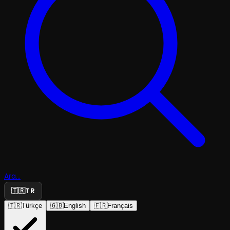
Ara...
🇹🇷
TR
🇹🇷
Türkçe
🇬🇧
English
🇫🇷
Français