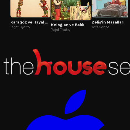
Karagöz ve Hayal Mızıkacıları
Zeliş'in Masalları
Keloğlan ve Balık
Teğet Tiyatro
Kats Sahne
Teğet Tiyatro