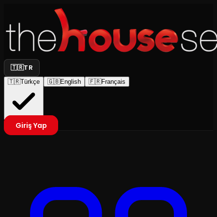
🇹🇷
TR
🇹🇷
Türkçe
🇬🇧
English
🇫🇷
Français
Giriş Yap