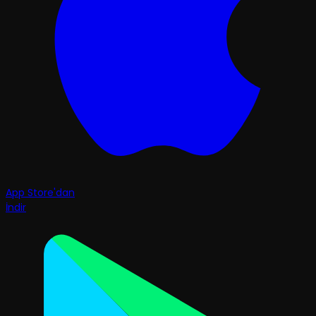
App Store'dan
İndir