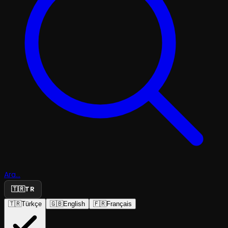
Ara...
🇹🇷
TR
🇹🇷
Türkçe
🇬🇧
English
🇫🇷
Français