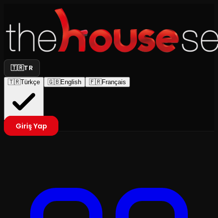
🇹🇷
TR
🇹🇷
Türkçe
🇬🇧
English
🇫🇷
Français
Giriş Yap