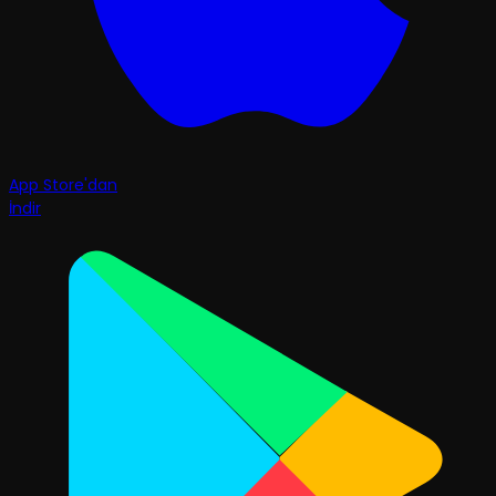
App Store'dan
İndir