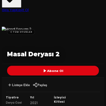
Giriş Yap
Kayıt Ol
TÜM OYUNLAR
Masal Deryası 2
Abone Ol
Listeye Ekle
Paylaş
Tiyatro
Yıl
İzleyici
Kitlesi
Derya Özel
2021