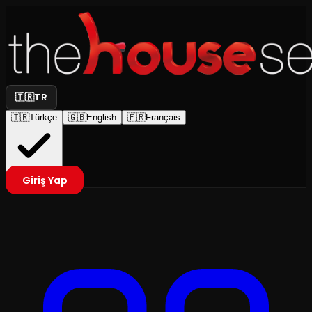
🇹🇷
TR
🇹🇷
Türkçe
🇬🇧
English
🇫🇷
Français
Giriş Yap