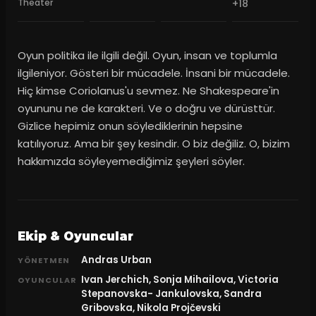
Theater
+18
Oyun politika ile ilgili değil. Oyun, insan ve toplumla
ilgileniyor. Gösteri bir mücadele. İnsani bir mücadele.
Hiç kimse Coriolanus'u sevmez. Ne Shakespeare'in
oyununu ne de karakteri. Ve o doğru ve dürüsttür.
Gizlice hepimiz onun söylediklerinin hepsine
katılıyoruz. Ama bir şey kesindir. O biz değiliz. O, bizim
hakkımızda söyleyemediğimiz şeyleri söyler.
Ekip & Oyuncular
Andras Urban
YÖNETMEN
Ivan Jerchich, Sonja Mihailova, Victoria
OYUNCULAR
Stepanovska- Jankulovska, Sandra
Gribovska, Nikola Projčevski