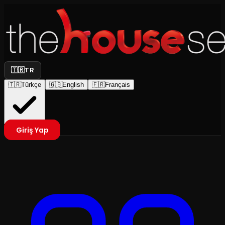
🇹🇷
TR
🇹🇷
Türkçe
🇬🇧
English
🇫🇷
Français
Giriş Yap