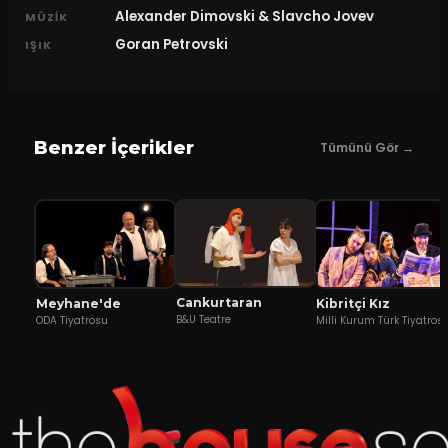
Alexander Dimovski & Slavcho Jovev
MÜZIK
Goran Petrovski
IŞIK
Benzer İçerikler
Tümünü Gör →
Cankurtaran
Meyhane'de
Kibritçi Kız
B&U Teatre
ODA Tiyatrosu
Milli Kurum Türk Tiyatros