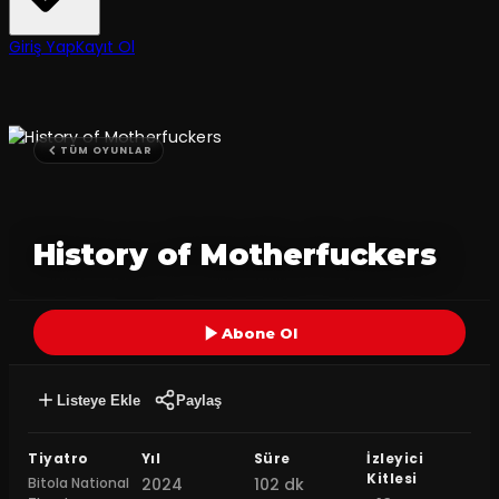
Giriş Yap
Kayıt Ol
TÜM OYUNLAR
History of Motherfuckers
Abone Ol
Listeye Ekle
Paylaş
Tiyatro
Yıl
Süre
İzleyici
Kitlesi
Bitola National
2024
102 dk