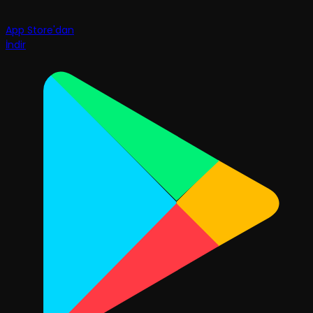
App Store'dan
İndir