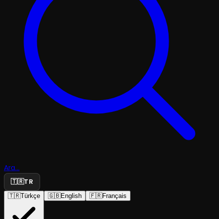
Ara...
🇹🇷
TR
🇹🇷
Türkçe
🇬🇧
English
🇫🇷
Français