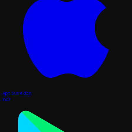
App Store'dan
İndir