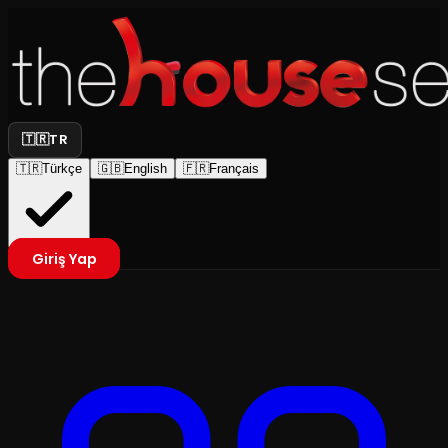
🇹🇷
TR
🇹🇷
Türkçe
🇬🇧
English
🇫🇷
Français
Giriş Yap