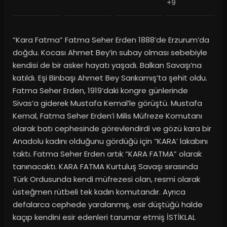
+9
“Kara Fatma” Fatma Seher Erden 1888’de Erzurum’da
doğdu. Kocası Ahmet Bey’in subay olması sebebiyle
kendisi de bir asker hayatı yaşadı. Balkan Savaşı’na
katıldı. Eşi Binbaşı Ahmet Bey Sarıkamış’ta şehit oldu.
Fatma Seher Erden, 1919’daki kongre günlerinde
Sivas’a giderek Mustafa Kemal’le görüştü. Mustafa
Kemal, Fatma Seher Erden’i Milis Müfreze Komutanı
olarak batı cephesinde görevlendirdi ve gözü kara bir
Anadolu kadını olduğunu gördüğü için ‘’KARA’ lakabını
taktı. Fatma Seher Erden artık “KARA FATMA” olarak
tanınacaktı. KARA FATMA Kurtuluş Savaşı sırasında
Türk Ordusunda kendi müfrezesi olan, resmi olarak
üsteğmen rütbeli tek kadın komutandır. Ayrıca
defalarca cephede yaralanmış, esir düştüğü halde
kaçıp kendini esir edenleri tarumar etmiş İSTİKLAL