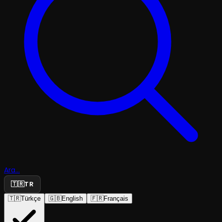
Ara...
🇹🇷
TR
🇹🇷
Türkçe
🇬🇧
English
🇫🇷
Français