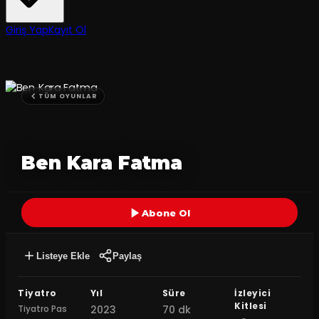
Giriş Yap
Kayıt Ol
TÜM OYUNLAR
Ben Kara Fatma
Abone Ol
Listeye Ekle
Paylaş
Tiyatro
Yıl
Süre
İzleyici
Kitlesi
Tiyatro Pas
2023
70 dk