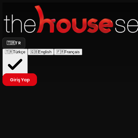
🇹🇷
TR
🇹🇷
Türkçe
🇬🇧
English
🇫🇷
Français
Giriş Yap