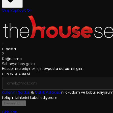
Giriş Yap
Kayıt Ol
1
E-posta
2
Doğrulama
Sahneye hoş geldin.
Hesabınıza erişmek için e-posta adresinizi girin.
E-POSTA ADRESİ
Kullanım Şartları
&
Gizlilik Politikası
'
ni okudum ve kabul ediyoru
İletişim izinlerini kabul ediyorum
Devam Et →
Giriş Yap