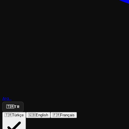
Ara...
🇹🇷
TR
🇹🇷
Türkçe
🇬🇧
English
🇫🇷
Français