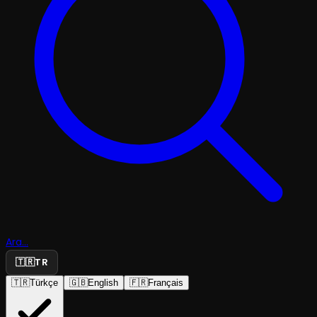
Ara...
🇹🇷
TR
🇹🇷
Türkçe
🇬🇧
English
🇫🇷
Français