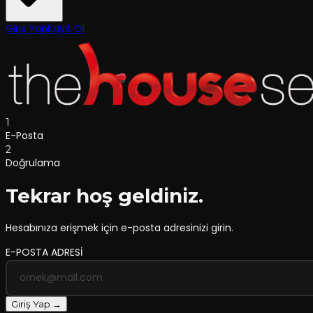
Giriş Yap
Kayıt Ol
1
E-Posta
2
Doğrulama
Tekrar hoş geldiniz.
Hesabınıza erişmek için e-posta adresinizi girin.
E-POSTA ADRESİ
Giriş Yap →