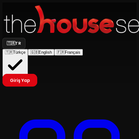
🇹🇷
TR
🇹🇷
Türkçe
🇬🇧
English
🇫🇷
Français
Giriş Yap