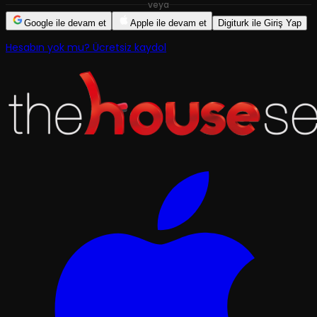
veya
Google ile devam et
Apple ile devam et
Digiturk ile Giriş Yap
Hesabın yok mu? Ücretsiz kaydol