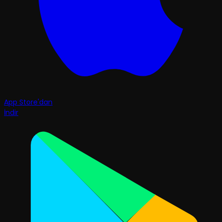
App Store'dan
İndir