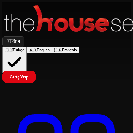
🇹🇷
TR
🇹🇷
Türkçe
🇬🇧
English
🇫🇷
Français
Giriş Yap