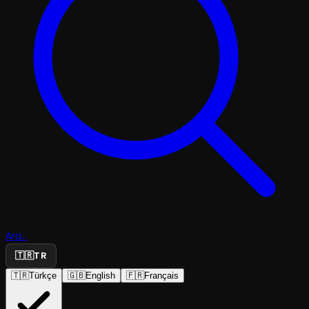
Ara...
🇹🇷
TR
🇹🇷
Türkçe
🇬🇧
English
🇫🇷
Français