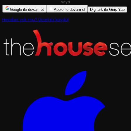
veya
Google ile devam et
Apple ile devam et
Digiturk ile Giriş Yap
Hesabın yok mu? Ücretsiz kaydol