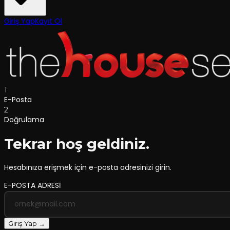
Giriş Yap
Kayıt Ol
1
E-Posta
2
Doğrulama
Tekrar hoş geldiniz.
Hesabınıza erişmek için e-posta adresinizi girin.
E-POSTA ADRESİ
Giriş Yap →