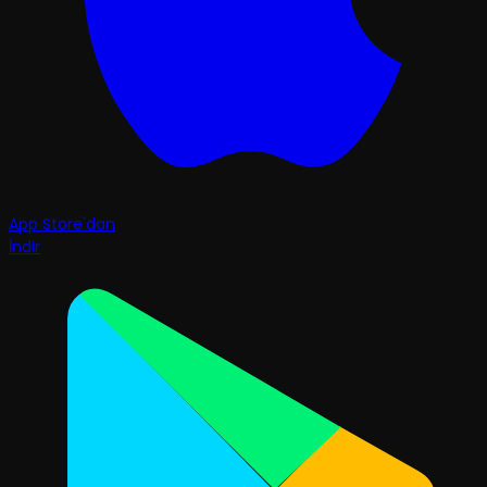
App Store'dan
İndir