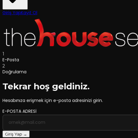
Giriş Yap
Kayıt Ol
1
E-Posta
2
Doğrulama
Tekrar hoş geldiniz.
Hesabınıza erişmek için e-posta adresinizi girin.
E-POSTA ADRESİ
Giriş Yap →