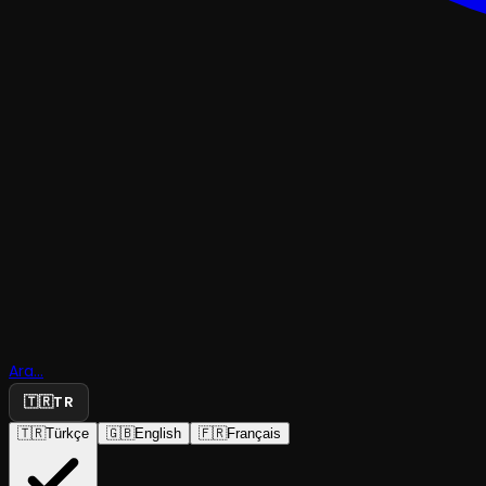
Ara...
🇹🇷
TR
🇹🇷
Türkçe
🇬🇧
English
🇫🇷
Français