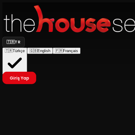
🇹🇷
TR
🇹🇷
Türkçe
🇬🇧
English
🇫🇷
Français
Giriş Yap