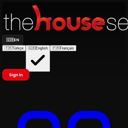
🇬🇧
EN
🇹🇷
Türkçe
🇬🇧
English
🇫🇷
Français
Sign In