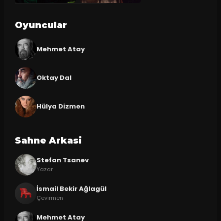
Oyuncular
Mehmet Atay
Oktay Dal
Hülya Dizmen
Sahne Arkasi
Stefan Tsanev
Yazar
İsmail Bekir Ağlagül
Çevirmen
Mehmet Atay