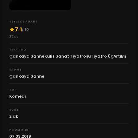
SEYIRCI PUANI
7.1
/ 10
37
oy
TIYATRO
Çankaya SahneKulis Sanat TiyatrosuTiyatro ÜçArtıBir
SAHNE
Çankaya Sahne
TUR
Komedi
SURE
2
dk
PROMIYER
07.03.2019