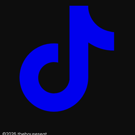
©2026 thehouseseat