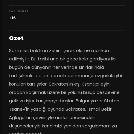
YAS SINIRI
+16
Ozet
Sokrates baldıran zehiri içerek ölüme mâhkum 
edilmiştir. Bu tarihi ana bir gece kala gardiyanı ile 
bugün de dünyanın her yerinde sınırları hâlâ 
tartışılmakta olan demokrasi, monarşi, özgürlük gibi 
konuları tartışırlar. Sokrates'in eşi Ksantipi eşini 
oradan kaçırmak üzere bir yolunu bulup cezaevine 
gelir ve işler karışmaya başlar. Bulgar yazar Stefan 
Tsanev'in yazdığı oyunda Sokrates, İsmail Bekir 
Ağlagül'ün çevirisiyle asırlar öncesinden 
düşünceleriyle kendimizi yeniden sorgulamamıza 