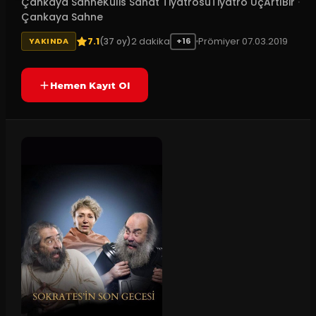
Çankaya SahneKulis Sanat TiyatrosuTiyatro ÜçArtıBir
·
Çankaya Sahne
7.1
2
dakika
Prömiyer
07.03.2019
(
37
oy)
YAKINDA
+16
Hemen Kayıt Ol