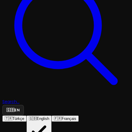
Search...
🇬🇧
EN
🇹🇷
Türkçe
🇬🇧
English
🇫🇷
Français