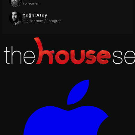
Yönetmen
Çağrıl Atay
Afiş Tasarım / Fotoğraf