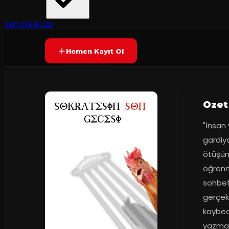
Hedone Art
·
Kadıköy Boa Sah...
7.4
2
dakika
Prömiyer
30.11.2018
(
21
oy)
YAKINDA
Sign In
Sign Up
Hemen Kayıt Ol
Ozet
"İnsan
gardiya
ötüşün
öğrenm
sohbett
gerçekl
kaybed
yazmama