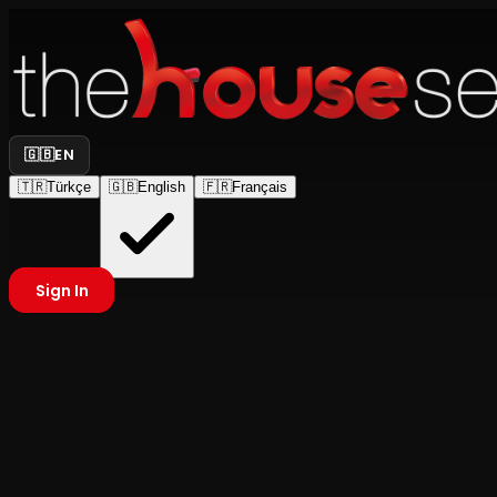
🇬🇧
EN
🇹🇷
Türkçe
🇬🇧
English
🇫🇷
Français
Sign In