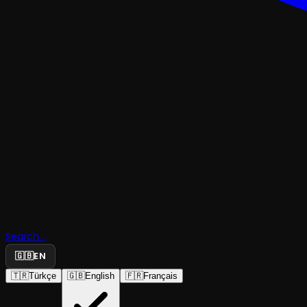
KOMEDI
Sokrates'i
Search...
Gecesi
🇬🇧
EN
🇹🇷
Türkçe
🇬🇧
English
🇫🇷
Français