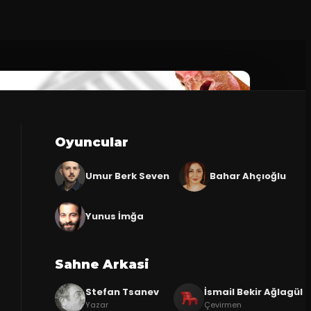
Oyuncular
Umur Berk Seven
Bahar Ahçıoğlu
Yunus İmğa
Sahne Arkasi
Stefan Tsanev
İsmail Bekir Ağlagül
Yazar
Çevirmen