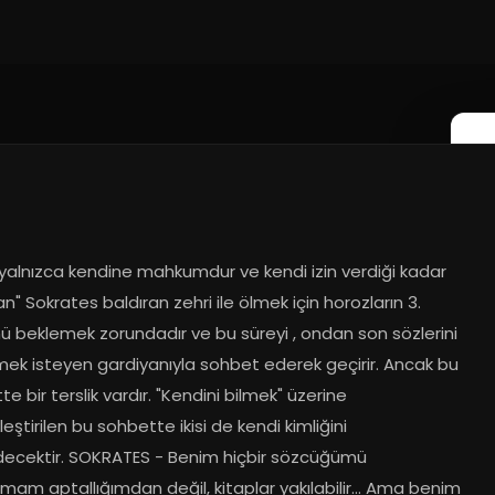
 yalnızca kendine mahkumdur ve kendi izin verdiği kadar 
n" Sokrates baldıran zehri ile ölmek için horozların 3. 
ü beklemek zorundadır ve bu süreyi , ondan son sözlerini 
ek isteyen gardiyanıyla sohbet ederek geçirir. Ancak bu 
e bir terslik vardır. "Kendini bilmek" üzerine 
eştirilen bu sohbette ikisi de kendi kimliğini 
ecektir. SOKRATES - Benim hiçbir sözcüğümü 
m aptallığımdan değil, kitaplar yakılabilir... Ama benim 