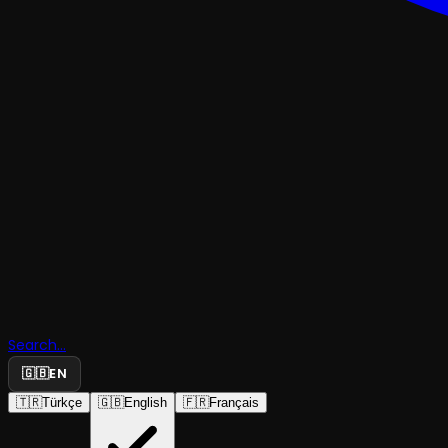
TRAJEDI & DRAM
Şöhret İçi
Neleri Göz
Search...
Alırsın?
🇬🇧
EN
🇹🇷
Türkçe
🇬🇧
English
🇫🇷
Français