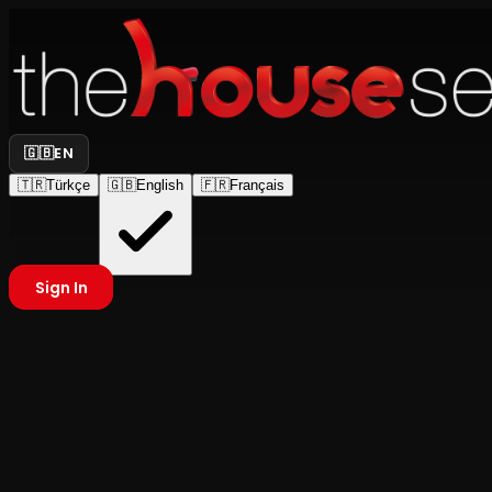
🇬🇧
EN
🇹🇷
Türkçe
🇬🇧
English
🇫🇷
Français
Sign In