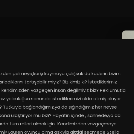
den gelmeye,karşı koymaya çalışsak da kaderin bizim 
ırladıklarını tartışabilir miyiz? Biz kimiz ki? İstediklerimiz 
 kendimizden vazgeçen insan değilmiyiz biz? Peki umutla 
mız yolculuğun sonunda istediklerimizi elde etmiş oluyor 
 Tutkuyla bağlandığımız,ya da sığındığımız her neyse 
ona ulaştırıyor mu bizi? Hayatın içinde , sahnede,ya da 
arda tüm rolleri almak için…Kendimizden vazgeçmeye 
mi? Lauren oyuncu olma aşkıyla gittiği seçmede Stella 