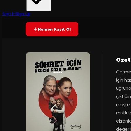
Tiyatro Ak'la Kara
·
Tiyatro Ak'la K...
Prömiyer
15.03.2018
Yetersiz oy
YAKINDA
+16
Sign In
Sign Up
Hemen Kayıt Ol
Ozet
Görmez
için haz
uğruna
çıktığı
muyuz?
mutlu s
ekranl
değer 