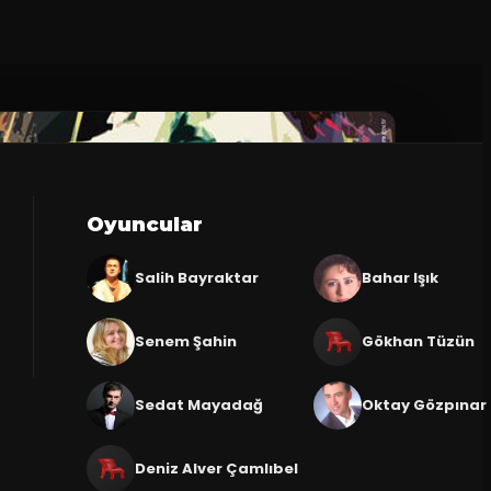
Oyuncular
Salih Bayraktar
Bahar Işık
Senem Şahin
Gökhan Tüzün
Sedat Mayadağ
Oktay Gözpınar
Deniz Alver Çamlıbel