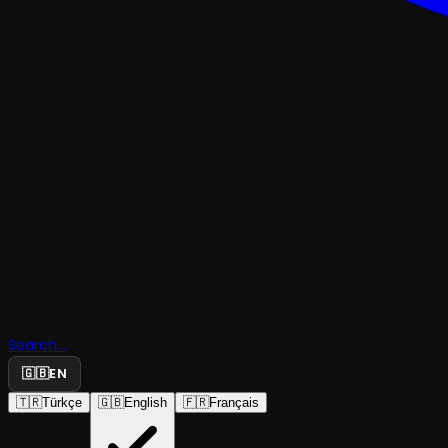
TRAJEDI & DRAM
Soğuk Bir 
Search...
Gecesi
🇬🇧
EN
🇹🇷
Türkçe
🇬🇧
English
🇫🇷
Français