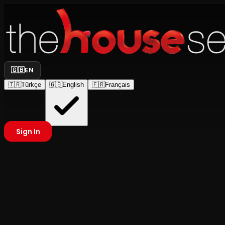
🇬🇧
EN
🇹🇷
Türkçe
🇬🇧
English
🇫🇷
Français
Sign In