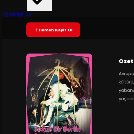
Antalya Devlet Tiyatrosu
·
Antalya Devlet ...
7.3
2
dakika
Prömiyer
02.03.2016
(
17
oy)
YAKINDA
Sign In
Sign Up
Hemen Kayıt Ol
Ozet
Avrupa'
kültürü
yabancı
yaşadığ