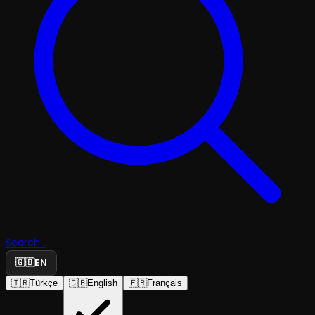
Search...
🇬🇧
EN
🇹🇷
Türkçe
🇬🇧
English
🇫🇷
Français