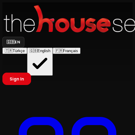
🇬🇧
EN
🇹🇷
Türkçe
🇬🇧
English
🇫🇷
Français
Sign In