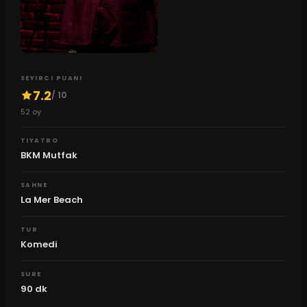
SEYIRCI PUANI
7.2
/ 10
52
oy
TIYATRO
BKM Mutfak
SAHNE
La Mer Beach
TUR
Komedi
SURE
90
dk