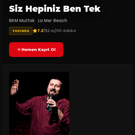
Siz Hepiniz Ben Tek
BKM Mutfak
·
La Mer Beach
7.2
90
dakika
(
52
oy)
YAKINDA
Hemen Kayıt Ol