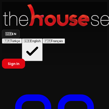
🇬🇧
EN
🇹🇷
Türkçe
🇬🇧
English
🇫🇷
Français
Sign In