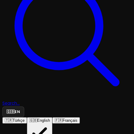
Search...
🇬🇧
EN
🇹🇷
Türkçe
🇬🇧
English
🇫🇷
Français